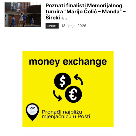
Poznati finalisti Memorijalnog
turnira ”Marijo Čolić – Manda” –
Široki i...
13 lipnja, 2026
SPORT