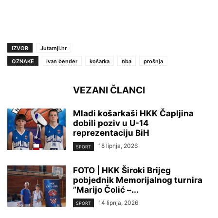
IZVOR
Jutarnji.hr
OZNAKE
ivan bender
košarka
nba
prošnja
VEZANI ČLANCI
Mladi košarkaši HKK Čapljina
dobili poziv u U-14
reprezentaciju BiH
18 lipnja, 2026
SPORT
FOTO | HKK Široki Brijeg
pobjednik Memorijalnog turnira
”Marijo Čolić –...
14 lipnja, 2026
SPORT