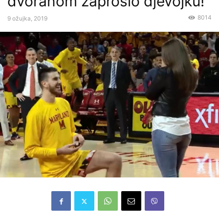
dvoranom zaprosio djevojku!
8014
9 ožujka, 2019