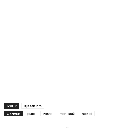
IZVOR
Bljesak.info
OZNAKE
plaće
Posao
radni staž
radnici