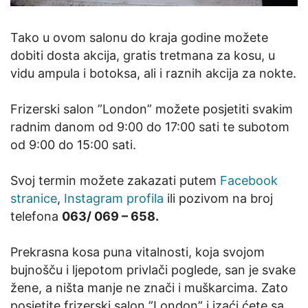
Tako u ovom salonu do kraja godine možete
dobiti dosta akcija, gratis tretmana za kosu, u
vidu ampula i botoksa, ali i raznih akcija za nokte.
Frizerski salon ”London” možete posjetiti svakim
radnim danom od 9:00 do 17:00 sati te subotom
od 9:00 do 15:00 sati.
Svoj termin možete zakazati putem
Facebook
stranice
,
Instagram profila
ili pozivom na broj
telefona
063/ 069 – 658.
Prekrasna kosa puna vitalnosti, koja svojom
bujnošču i ljepotom privlači poglede, san je svake
žene, a ništa manje ne znači i muškarcima. Zato
posjetite frizerski salon ”London” i izaći ćete sa