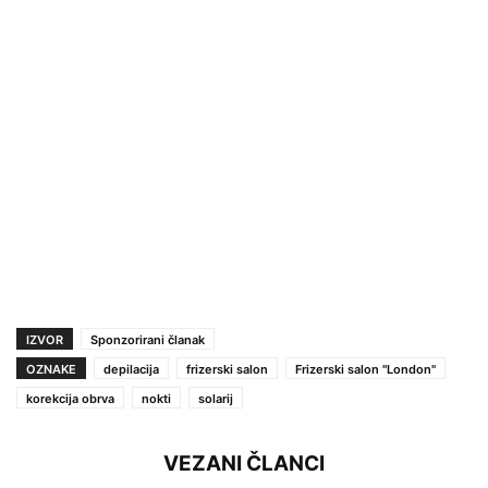
IZVOR
Sponzorirani članak
OZNAKE
depilacija
frizerski salon
Frizerski salon ''London''
korekcija obrva
nokti
solarij
VEZANI ČLANCI