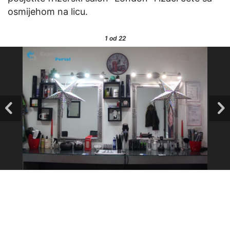
osmijehom na licu.
1
od 22