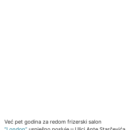
Već pet godina za redom frizerski salon
”London”
uspješno posluje u Ulici Ante Starčevića