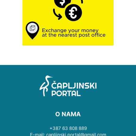
O NAMA
+387 63 808 889
E-mail: capljinski.portal@gmail.com