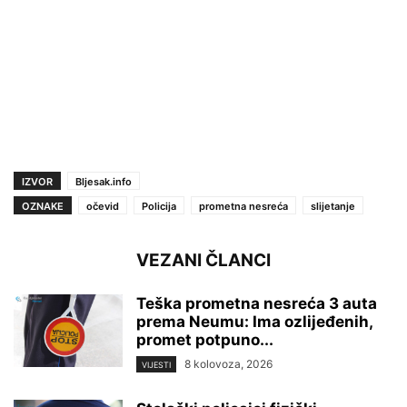
IZVOR
Bljesak.info
OZNAKE
očevid
Policija
prometna nesreća
slijetanje
VEZANI ČLANCI
Teška prometna nesreća 3 auta
prema Neumu: Ima ozlijeđenih,
promet potpuno...
8 kolovoza, 2026
VIJESTI