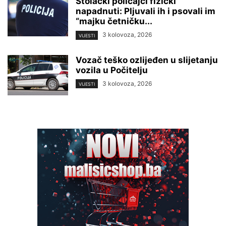
Stolački policajci fizički
napadnuti: Pljuvali ih i psovali im
“majku četničku...
3 kolovoza, 2026
VIJESTI
Vozač teško ozlijeđen u slijetanju
vozila u Počitelju
3 kolovoza, 2026
VIJESTI