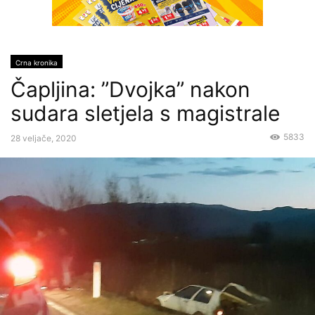
Crna kronika
Čapljina: ”Dvojka” nakon
sudara sletjela s magistrale
5833
28 veljače, 2020