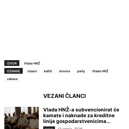
IZVOR
Vlada HNŽ
OZNAKE
izlasci
kafići
korona
party
Vlada HNŽ
zabava
VEZANI ČLANCI
Vlada HNŽ-a subvencionirat će
kamate i naknade za kreditne
linije gospodarstvenicima...
13 srpnja, 2026