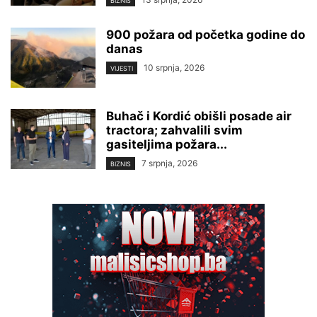
BIZNIS
900 požara od početka godine do
danas
10 srpnja, 2026
VIJESTI
Buhač i Kordić obišli posade air
tractora; zahvalili svim
gasiteljima požara...
7 srpnja, 2026
BIZNIS