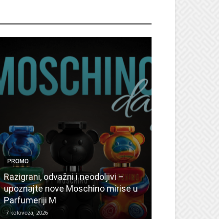
ROMO
PROMO
PROMO
Ljetni popusti
Razigrani, odvažni i neodoljivi –
Radovanović: 
upoznajte nove Moschino mirise u
medicinske ur
Parfumeriji M
kozmetiku
7 kolovoza, 2026
6 kolovoza, 2026