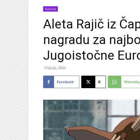
Kultura
Aleta Rajič iz Čap
nagradu za najbo
Jugoistočne Eur
9 lipnja, 2020
Facebook
X
WhatsAp