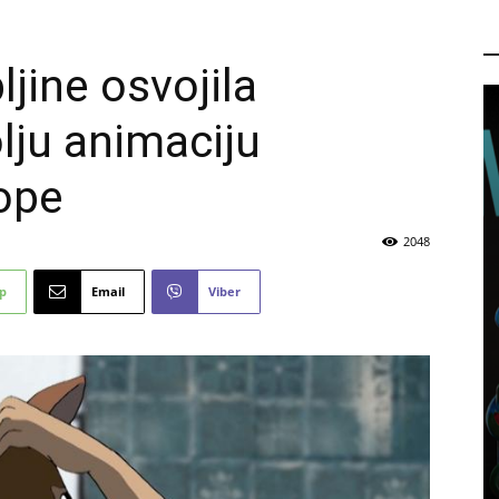
P
ljine osvojila
lju animaciju
ope
2048
p
Email
Viber