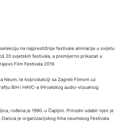
elekciju na najprestižnije festivale animacije u svijetu
oš 20 svjetskih festivala, a premijerno prikazan u
ajevo Film Festivala 2019.
udia Neum, te koprodukciji sa Zagreb Filmom uz
rafiju BiH i HAVC-a (Hrvatskog audio-vizualnog
jica, rođena je 1990. u Čapljini.
Prirodni odabir
njen je
a članica je organizacijskog tima neumskog Festivala