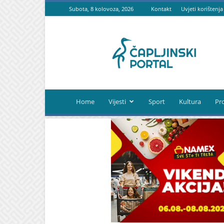
Subota, 8 kolovoza, 2026
Kontakt
Uvjeti korištenja
Čapljinski
portal
Home
Vijesti
Sport
Kultura
Pr