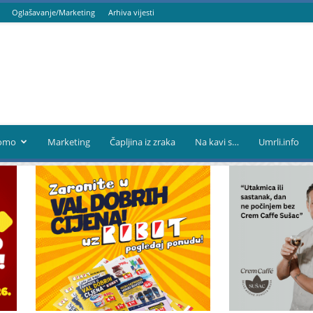
Oglašavanje/Marketing
Arhiva vijesti
omo
Marketing
Čapljina iz zraka
Na kavi s…
Umrli.info