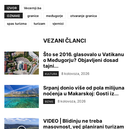
IZVOR
Vecernji.ba
OZNAKE
granice
međugorje
otvaranje granica
spas turizma
turizam
vjernici
VEZANI ČLANCI
Što se 2016. glasovalo u Vatikanu
o Međugorju? Objavljeni dosad
tajni...
8 kolovoza, 2026
KULTURA
Srpanj donio više od pola milijuna
noćenja u Makarskoj: Gosti iz...
8 kolovoza, 2026
BIZNIS
VIDEO | Blidinju ne treba
masovnost, već planirani turizam