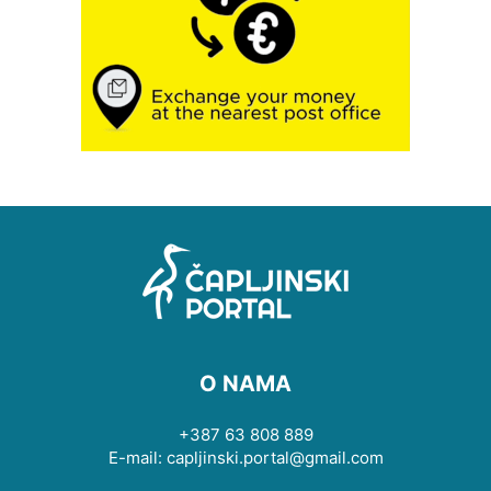
O NAMA
+387 63 808 889
E-mail: capljinski.portal@gmail.com