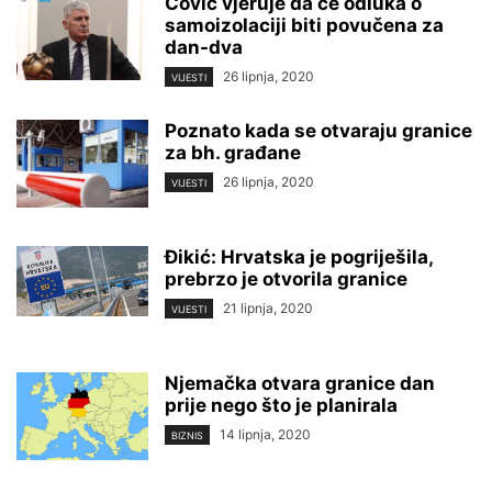
Čović vjeruje da će odluka o
samoizolaciji biti povučena za
dan-dva
26 lipnja, 2020
VIJESTI
Poznato kada se otvaraju granice
za bh. građane
26 lipnja, 2020
VIJESTI
Đikić: Hrvatska je pogriješila,
prebrzo je otvorila granice
21 lipnja, 2020
VIJESTI
Njemačka otvara granice dan
prije nego što je planirala
14 lipnja, 2020
BIZNIS