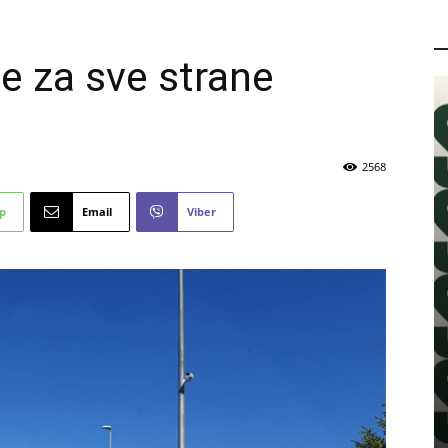
P
ce za sve strane
2568
p
Email
Viber