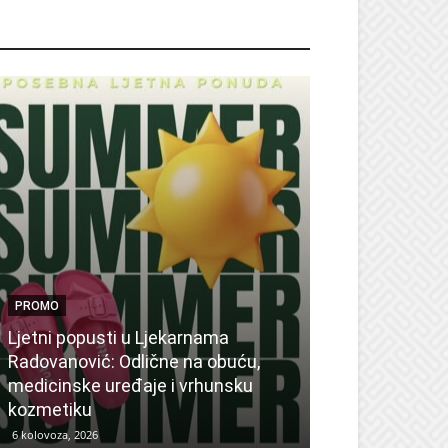
ROMO
PROMO
Ljetni popusti u Ljekarnama
PROMO
Radovanović: Odlične na obuću,
medicinske uređaje i vrhunsku
Ne propustite 
kozmetiku
sedmicu za su
6 kolovoza, 2026
6 kolovoza, 2026