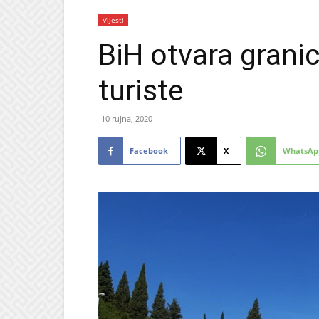
Vijesti
BiH otvara grani
turiste
10 rujna, 2020
Facebook
X
WhatsAp