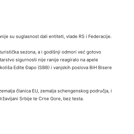
nije su suglasnost dali entiteti, vlade RS i Federacije.
uristička sezona, a i godišnji odmori već gotovo
arstvo sigurnosti nije ranije reagiralo na apele
i okoliša Edite Đapo (SBB) i vanjskih poslova BiH Bisere
zemalja članica EU, zemalja schengenskog područja, i
ržavljani Srbije te Crne Gore, bez testa.