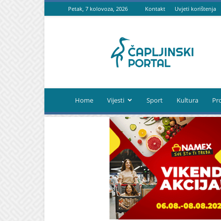
Petak, 7 kolovoza, 2026
Kontakt
Uvjeti korištenja
Čapljinski
portal
Home
Vijesti
Sport
Kultura
Pr