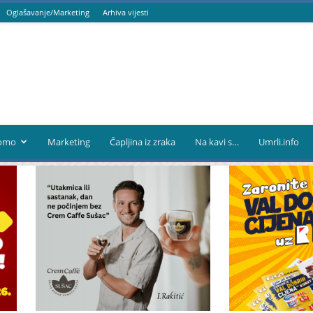
Oglašavanje/Marketing
Arhiva vijesti
omo
Marketing
Čapljina iz zraka
Na kavi s…
Umrli.info