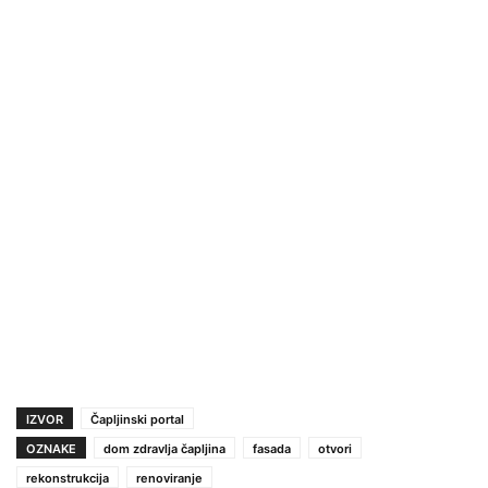
IZVOR
Čapljinski portal
OZNAKE
dom zdravlja čapljina
fasada
otvori
rekonstrukcija
renoviranje