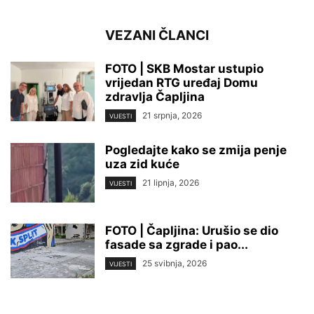
VEZANI ČLANCI
FOTO | SKB Mostar ustupio
vrijedan RTG uređaj Domu
zdravlja Čapljina
21 srpnja, 2026
VIJESTI
Pogledajte kako se zmija penje
uza zid kuće
21 lipnja, 2026
VIJESTI
FOTO | Čapljina: Urušio se dio
fasade sa zgrade i pao...
25 svibnja, 2026
VIJESTI