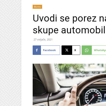
Biznis
Uvodi se porez n
skupe automobile
27 veljače, 2021
Facebook
X
WhatsAp