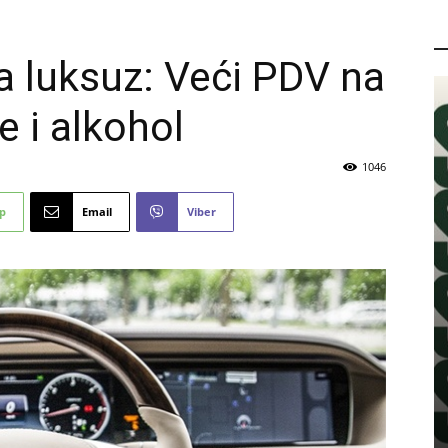
P
a luksuz: Veći PDV na
 i alkohol
1046
p
Email
Viber