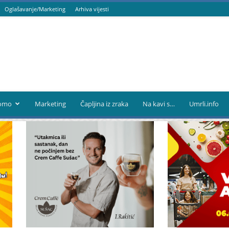
Oglašavanje/Marketing
Arhiva vijesti
omo
Marketing
Čapljina iz zraka
Na kavi s…
Umrli.info