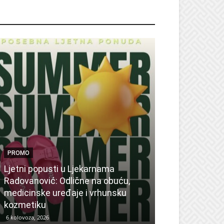
ROMO
PROMO
Ljetni popusti u Ljekarnama
PROMO
Radovanović: Odlične na obuću,
medicinske uređaje i vrhunsku
Ne propustite 
kozmetiku
sedmicu za su
6 kolovoza, 2026
6 kolovoza, 2026