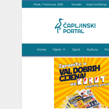
Petak, 7 kolovoza, 2026
Kontakt
Uvjeti korištenja
Čapljinski
portal
Home
Vijesti
Sport
Kultura
Pr