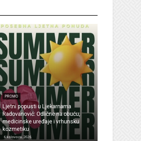
ROMO
PROMO
Ljetni popusti u Ljekarnama
PROMO
Radovanović: Odlične na obuću,
medicinske uređaje i vrhunsku
Ne propustite 
kozmetiku
sedmicu za su
6 kolovoza, 2026
6 kolovoza, 2026