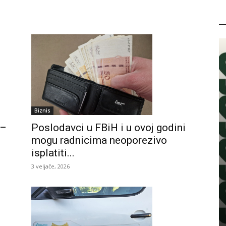
P
Biznis
 –
Poslodavci u FBiH i u ovoj godini
mogu radnicima neoporezivo
isplatiti...
3 veljače, 2026