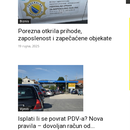
Biznis
Porezna otkrila prihode,
zaposlenost i zapečaćene objekate
19 rujna, 2025
Vijesti
Isplati li se povrat PDV-a? Nova
pravila – dovoljan račun od...