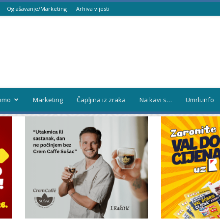
Oglašavanje/Marketing
Arhiva vijesti
omo
Marketing
Čapljina iz zraka
Na kavi s…
Umrli.info