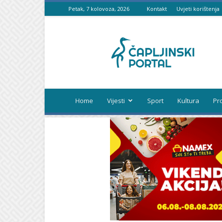
Petak, 7 kolovoza, 2026
Kontakt
Uvjeti korištenja
Čapljinski
portal
Home
Vijesti
Sport
Kultura
Pr