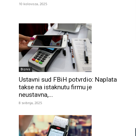
10 kolovoza, 2025
Biznis
Ustavni sud FBiH potvrdio: Naplata
takse na istaknutu firmu je
neustavna,...
8 svibnja, 2025