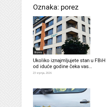
Oznaka: porez
Biznis
Ukoliko iznajmljujete stan u FBiH
od iduće godine čeka vas...
23 srpnja, 2026