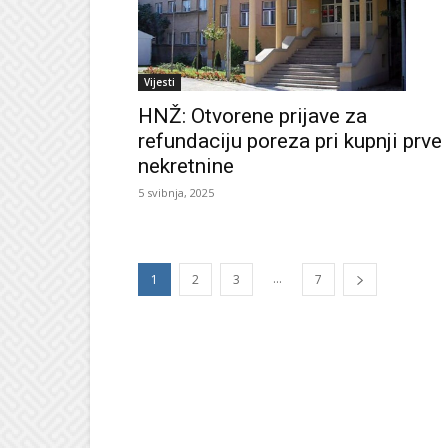
Vijesti
HNŽ: Otvorene prijave za
refundaciju poreza pri kupnji prve
nekretnine
5 svibnja, 2025
...
1
2
3
7