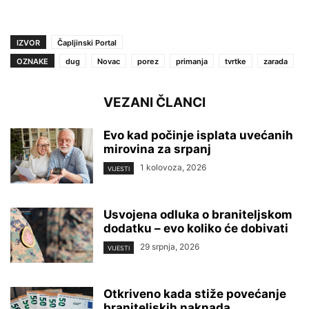
IZVOR
Čapljinski Portal
OZNAKE
dug
Novac
porez
primanja
tvrtke
zarada
VEZANI ČLANCI
Evo kad počinje isplata uvećanih
mirovina za srpanj
1 kolovoza, 2026
VIJESTI
Usvojena odluka o braniteljskom
dodatku – evo koliko će dobivati
29 srpnja, 2026
VIJESTI
Otkriveno kada stiže povećanje
braniteljskih naknada