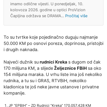
imamo odlične vijesti. U ponedjeljak, 10.
kolovoza 2026. godine u optici ProVizion
Čapljina održava se DRAMA...
Pročitaj više
To su tvrtke koje pojedinačno duguju najmanje
50.000 KM po osnovi poreza, doprinosa, pristojbi
i drugih naknada.
Najveći dužnik su
rudnici Kreka
s dugom od čak
170 milijuna KM, a slijede
Željeznice FBiH
sa oko
154 milijuna maraka. U vrhu liste ima još nekoliko
rudnika, a tu su i GRAS, RTVBiH, nekoliko
kladionica te još neke javne ustanove i privatne
kompanije.
JP “EPBIH” – ZD Rudnici “Kreka” 170.057.428 KM