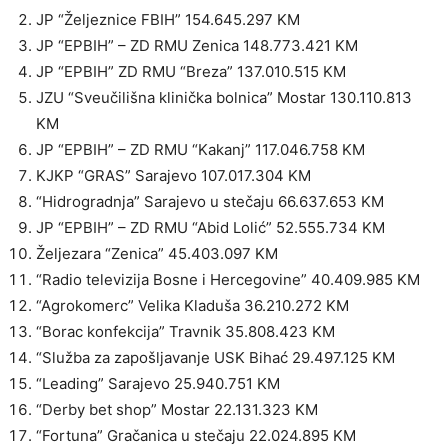
JP “Željeznice FBIH” 154.645.297 KM
JP “EPBIH” – ZD RMU Zenica 148.773.421 KM
JP “EPBIH” ZD RMU “Breza” 137.010.515 KM
JZU “Sveučilišna klinička bolnica” Mostar 130.110.813
KM
JP “EPBIH” – ZD RMU “Kakanj” 117.046.758 KM
KJKP “GRAS” Sarajevo 107.017.304 KM
“Hidrogradnja” Sarajevo u stečaju 66.637.653 KM
JP “EPBIH” – ZD RMU “Abid Lolić” 52.555.734 KM
Željezara “Zenica” 45.403.097 KM
“Radio televizija Bosne i Hercegovine” 40.409.985 KM
“Agrokomerc” Velika Kladuša 36.210.272 KM
“Borac konfekcija” Travnik 35.808.423 KM
“Služba za zapošljavanje USK Bihać 29.497.125 KM
“Leading” Sarajevo 25.940.751 KM
“Derby bet shop” Mostar 22.131.323 KM
“Fortuna” Gračanica u stečaju 22.024.895 KM