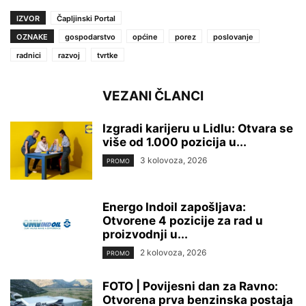
IZVOR
Čapljinski Portal
OZNAKE
gospodarstvo
općine
porez
poslovanje
radnici
razvoj
tvrtke
VEZANI ČLANCI
Izgradi karijeru u Lidlu: Otvara se
više od 1.000 pozicija u...
3 kolovoza, 2026
PROMO
Energo Indoil zapošljava:
Otvorene 4 pozicije za rad u
proizvodnji u...
2 kolovoza, 2026
PROMO
FOTO | Povijesni dan za Ravno:
Otvorena prva benzinska postaja