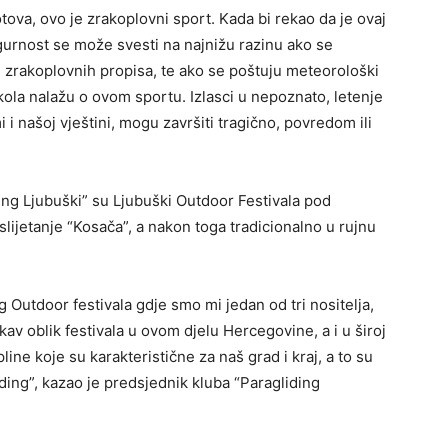
ova, ovo je zrakoplovni sport. Kada bi rekao da je ovaj
gurnost se može svesti na najnižu razinu ako se
ih zrakoplovnih propisa, te ako se poštuju meteorološki
 škola nalažu o ovom sportu. Izlasci u nepoznato, letenje
 i našoj vještini, mogu završiti tragično, povredom ili
ing Ljubuški” su Ljubuški Outdoor Festivala pod
slijetanje “Kosača”, a nakon toga tradicionalno u rujnu
g Outdoor festivala gdje smo mi jedan od tri nositelja,
akav oblik festivala u ovom djelu Hercegovine, a i u široj
line koje su karakteristične za naš grad i kraj, a to su
iding”, kazao je predsjednik kluba “Paragliding