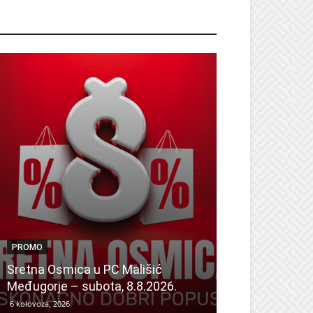
ROMO
PROMO
PROMO
Dan odličnih a
Sretna Osmica u PC Mališić
Sretna Osmic
Međugorje – subota, 8.8.2026.
Mališić Home
6 kolovoza, 2026
6 kolovoza, 2026