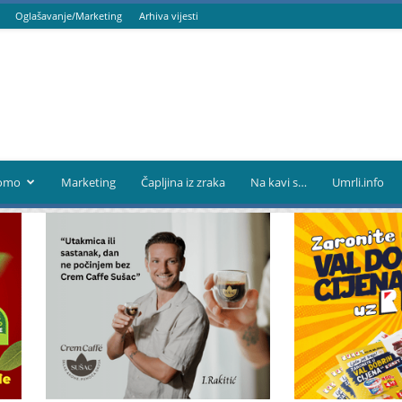
Oglašavanje/Marketing
Arhiva vijesti
omo
Marketing
Čapljina iz zraka
Na kavi s…
Umrli.info