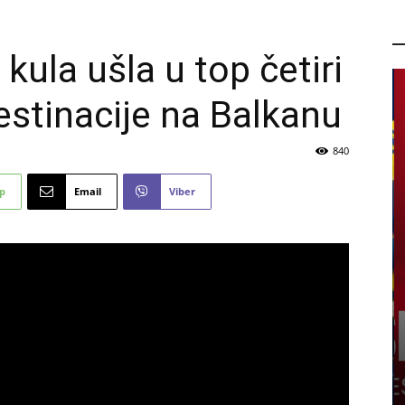
P
kula ušla u top četiri
estinacije na Balkanu
840
p
Email
Viber
nama
PROMO
a obuću,
rhunsku
Ne propustite novu FIS Plus
sedmicu za super uštede
6 kolovoza, 2026