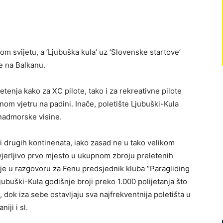
om svijetu, a ‘Ljubuška kula’ uz ‘Slovenske startove’
je na Balkanu.
tenja kako za XC pilote, tako i za rekreativne pilote
arnom vjetru na padini. Inače, poletište Ljubuški-Kula
 nadmorske visine.
li i drugih kontinenata, iako zasad ne u tako velikom
uvjerljivo prvo mjesto u ukupnom zbroju preletenih
o je u razgovoru za Fenu predsjednik kluba “Paragliding
jubuški-Kula godišnje broji preko 1.000 polijetanja što
, dok iza sebe ostavljaju sva najfrekventnija poletišta u
iji i sl.