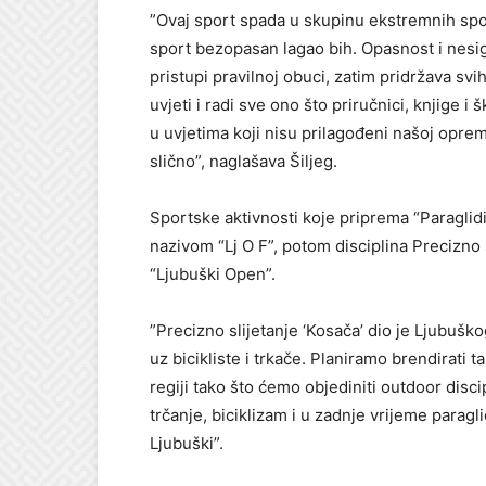
”Ovaj sport spada u skupinu ekstremnih spot
sport bezopasan lagao bih. Opasnost i nesi
pristupi pravilnoj obuci, zatim pridržava sv
uvjeti i radi sve ono što priručnici, knjige i
u uvjetima koji nisu prilagođeni našoj opremi
slično”, naglašava Šiljeg.
Sportske aktivnosti koje priprema “Paraglid
nazivom “Lj O F”, potom disciplina Precizno 
“Ljubuški Open”.
”Precizno slijetanje ‘Kosača’ dio je Ljubuško
uz bicikliste i trkače. Planiramo brendirati t
regiji tako što ćemo objediniti outdoor discip
trčanje, biciklizam i u zadnje vrijeme paragl
Ljubuški”.