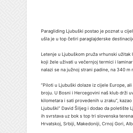
Paragliding Ljubuški postao je poznat u cijel
ušla je u top četiri paraglajderske destinaci
Letenje u Ljubuškom pruža vrhunski užitak le
koji žele uživati u večernjoj termici i lamin
nalazi se na južnoj strani padine, na 340 m
”Piloti u Ljubuški dolaze iz cijele Europe, a
broju. U Bosni i Hercegovini naš klub drži 
kilometara i sati provedenih u zraku”, kaza
Ljubuški” David Šiljeg i dodao da poletište L
ih svrstava uz bok s top tri slovenska terena
Hrvatskoj, Srbiji, Makedoniji, Crnoj Gori, Alban