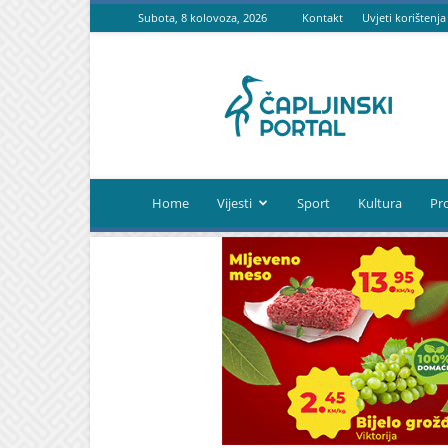
Subota, 8 kolovoza, 2026
Kontakt
Uvjeti korištenja
Čapljinski
portal
Home
Vijesti
Sport
Kultura
Pr