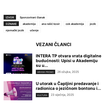
IZVOR
Sponzorirani članak
OZNAKE
akademija
ana rašić kosir
cok akademija
jezik
njemački jezik
učenje
VEZANI ČLANCI
INTERA TP otvara vrata digitalne
budućnosti: Upisi u Akademiju
su u...
26 ožujka, 2025
ARHIVA PROMO
U utorak u Čapljini predavanje i
radionica o jezičnom bontonu i...
23 siječnja, 2025
KULTURA