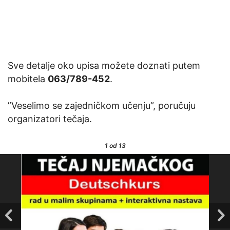
Sve detalje oko upisa možete doznati putem
mobitela
063/789-452
.
”Veselimo se zajedničkom učenju”, poručuju
organizatori tečaja.
1
od 13