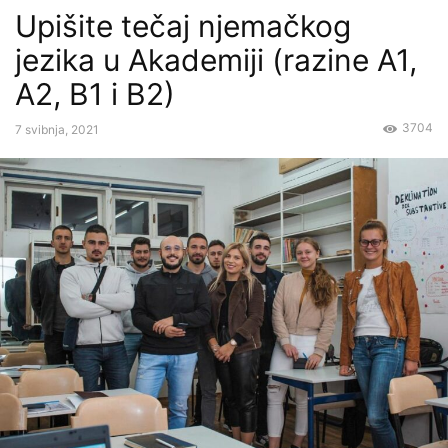
Upišite tečaj njemačkog
jezika u Akademiji (razine A1,
A2, B1 i B2)
3704
7 svibnja, 2021