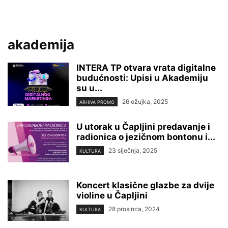
akademija
INTERA TP otvara vrata digitalne
budućnosti: Upisi u Akademiju
su u...
26 ožujka, 2025
ARHIVA PROMO
U utorak u Čapljini predavanje i
radionica o jezičnom bontonu i...
23 siječnja, 2025
KULTURA
Koncert klasične glazbe za dvije
violine u Čapljini
28 prosinca, 2024
KULTURA