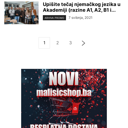
Upišite tečaj njemačkog jezika u
Akademiji (razine A1, A2, B1 i...
7 svibnja, 2021
ARHIVA PROMO
1
2
3