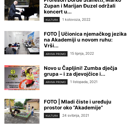
Profesori Đorđe Stanetti, Marko
Zupan i Marijan Đuzel održali
koncert u...
1 kolovoza, 2022
KULTURA
FOTO | Učionica njemačkog jezika
na Akademiji u novom ruhu:
Vrši...
15 lipnja, 2022
ARHIVA PROMO
Novo u Čapljini! Zumba dječja
grupa – i za djevojčice i...
1 listopada, 2021
ARHIVA PROMO
FOTO | Mladi čiste i uređuju
prostor oko ”Akademije”
24 svibnja, 2021
KULTURA