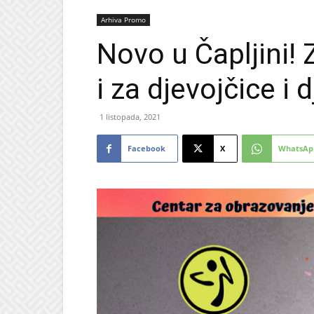
Arhiva Promo
Novo u Čapljini!
i za djevojčice i 
1 listopada, 2021
Facebook
X
WhatsAp