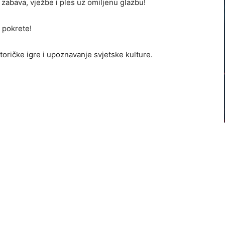
zabava, vježbe i ples uz omiljenu glazbu!
l pokrete!
toričke igre i upoznavanje svjetske kulture.