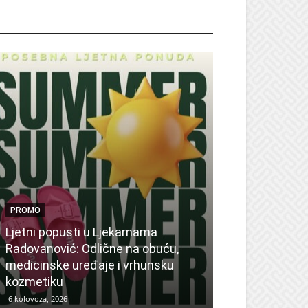
ROMO
PROMO
Ljetni popusti u Ljekarnama
PROMO
Radovanović: Odlične na obuću,
medicinske uređaje i vrhunsku
Ne propustite 
kozmetiku
sedmicu za su
6 kolovoza, 2026
6 kolovoza, 2026