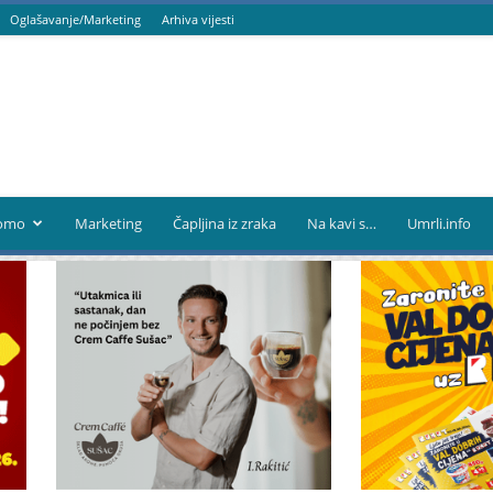
Oglašavanje/Marketing
Arhiva vijesti
omo
Marketing
Čapljina iz zraka
Na kavi s…
Umrli.info