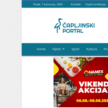
Petak, 7 kolovoza, 2026
Kontakt
Uvjeti korištenja
Čapljinski
portal
Home
Vijesti
Sport
Kultura
Pr