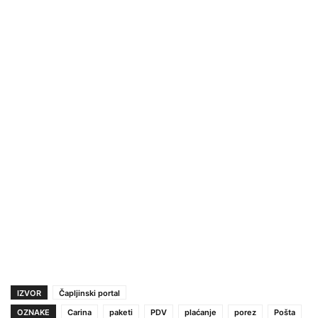
IZVOR
Čapljinski portal
OZNAKE
Carina
paketi
PDV
plaćanje
porez
Pošta