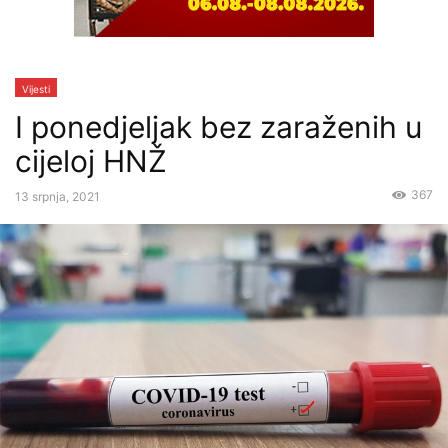
Vijesti
I ponedjeljak bez zaraženih u
cijeloj HNŽ
367
13 srpnja, 2021