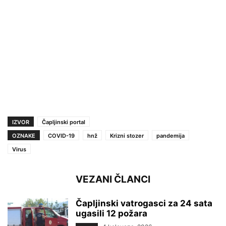
IZVOR
Čapljinski portal
OZNAKE
COVID-19
hnž
Krizni stozer
pandemija
Virus
VEZANI ČLANCI
Čapljinski vatrogasci za 24 sata
ugasili 12 požara