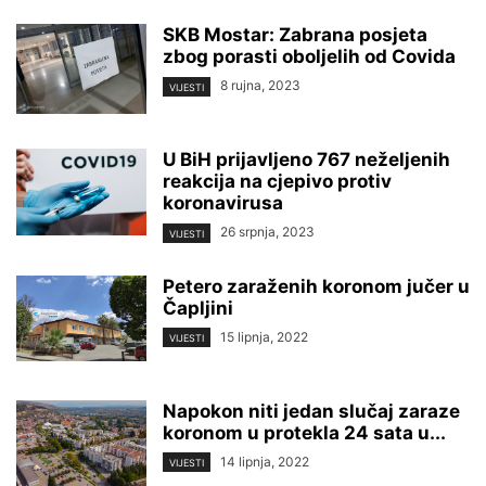
SKB Mostar: Zabrana posjeta
zbog porasti oboljelih od Covida
8 rujna, 2023
VIJESTI
U BiH prijavljeno 767 neželjenih
reakcija na cjepivo protiv
koronavirusa
26 srpnja, 2023
VIJESTI
Petero zaraženih koronom jučer u
Čapljini
15 lipnja, 2022
VIJESTI
Napokon niti jedan slučaj zaraze
koronom u protekla 24 sata u...
14 lipnja, 2022
VIJESTI