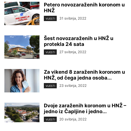
Petero novozaraženih koronom u
HNŽ
31 svibnja, 2022
VIJESTI
Šest novozaraženih u HNŽ u
protekla 24 sata
27 svibnja, 2022
VIJESTI
Za vikend 8 zaraženih koronom u
HNŽ, od čega jedna osoba...
23 svibnja, 2022
VIJESTI
Dvoje zaraženih koronom u HNŽ –
jedno iz Čapljine i jedno...
20 svibnja, 2022
VIJESTI