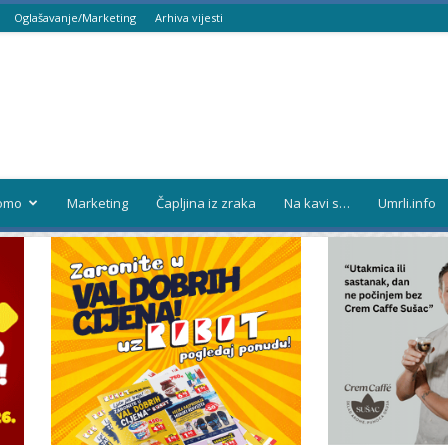
Oglašavanje/Marketing
Arhiva vijesti
omo
Marketing
Čapljina iz zraka
Na kavi s…
Umrli.info