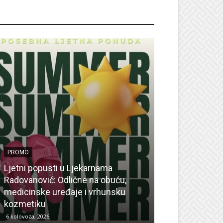
ROMO
PROMO
Ljetni popusti u Ljekarnama
PROMO
Radovanović: Odlične na obuću,
medicinske uređaje i vrhunsku
Ne propustite 
kozmetiku
sedmicu za su
6 kolovoza, 2026
6 kolovoza, 2026