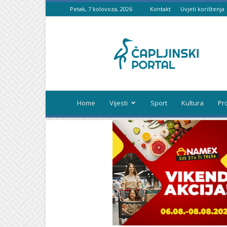
Petak, 7 kolovoza, 2026
Kontakt
Uvjeti korištenja
Čapljinski
portal
Home
Vijesti
Sport
Kultura
Pr