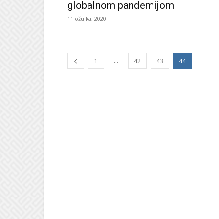
globalnom pandemijom
11 ožujka, 2020
...
1
42
43
44