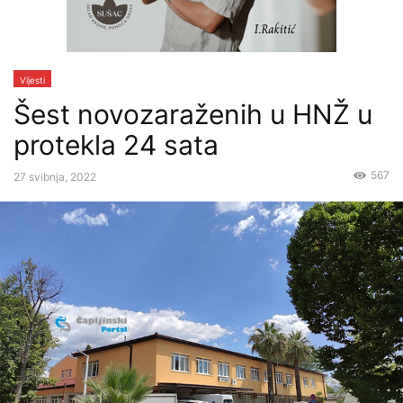
Vijesti
Šest novozaraženih u HNŽ u
protekla 24 sata
567
27 svibnja, 2022