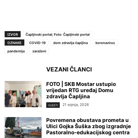
IZVOR
Čapljinski portal; Foto: Čapljinski portal
OZNAKE
COVID-19
dom zdravlja čapljina
koronavirus
pandemija
zaraženi
VEZANI ČLANCI
FOTO | SKB Mostar ustupio
vrijedan RTG uređaj Domu
zdravlja Čapljina
21 srpnja, 2026
VIJESTI
Povremena obustava prometa u
Ulici Gojka Šuška zbog izgradnje
Pastoralno-edukacijskog centra