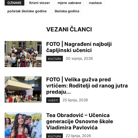
OZNAKE
Krizni stozer
mjere zabrane
nastava
početak školske godine
školska godina
VEZANI ČLANCI
FOTO | Nagrađeni najbolji
čapljinski učenici
30 srpnja, 2026
KULTURA
FOTO | Velika gužva pred
vrtićem: Roditelji od ranog jutra
predaju...
25 lipnja, 2026
VIJESTI
Tea Obradović – Učenica
generacije Osnovne škole
Vladimira Pavlovića
22 lipnja, 2026
KULTURA