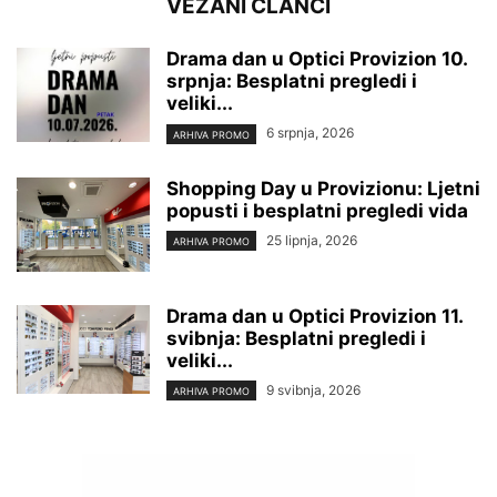
VEZANI ČLANCI
Drama dan u Optici Provizion 10.
srpnja: Besplatni pregledi i
veliki...
6 srpnja, 2026
ARHIVA PROMO
Shopping Day u Provizionu: Ljetni
popusti i besplatni pregledi vida
25 lipnja, 2026
ARHIVA PROMO
Drama dan u Optici Provizion 11.
svibnja: Besplatni pregledi i
veliki...
9 svibnja, 2026
ARHIVA PROMO