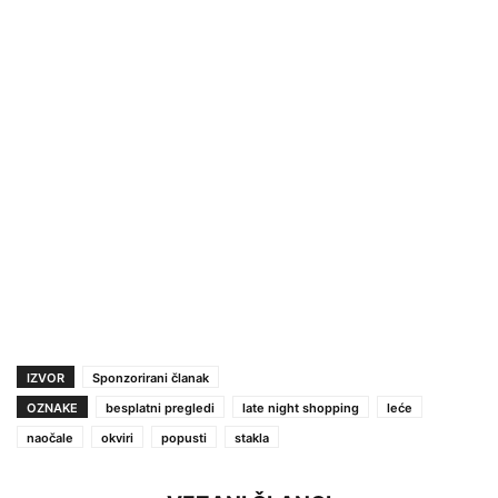
IZVOR
Sponzorirani članak
OZNAKE
besplatni pregledi
late night shopping
leće
naočale
okviri
popusti
stakla