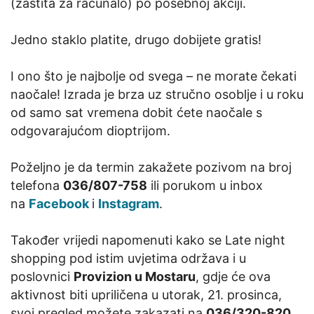
(zaštita za računalo) po posebnoj akciji.
Jedno staklo platite, drugo dobijete gratis!
I ono što je najbolje od svega – ne morate čekati
naočale! Izrada je brza uz stručno osoblje i u roku
od samo sat vremena dobit ćete naočale s
odgovarajućom dioptrijom.
Poželjno je da termin zakažete pozivom na broj
telefona
036/807-758
ili porukom u inbox
na
Facebook
i
Instagram
.
Također vrijedi napomenuti kako se Late night
shopping pod istim uvjetima održava i u
poslovnici
Provizion u Mostaru
, gdje će ova
aktivnost biti upriličena u utorak, 21. prosinca,
svoj pregled možete zakazati na
036/320-820
.