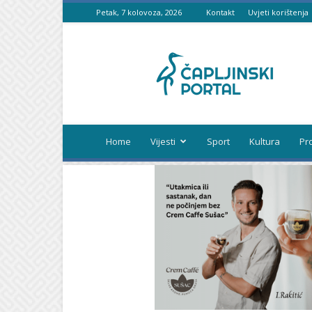
Petak, 7 kolovoza, 2026
Kontakt
Uvjeti korištenja
Čapljinski
portal
Home
Vijesti
Sport
Kultura
Pr