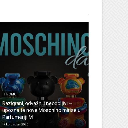
ROMO
PROMO
PROMO
Ljetni popusti
Razigrani, odvažni i neodoljivi –
Radovanović: O
upoznajte nove Moschino mirise u
medicinske ur
Parfumeriji M
kozmetiku
7 kolovoza, 2026
6 kolovoza, 2026