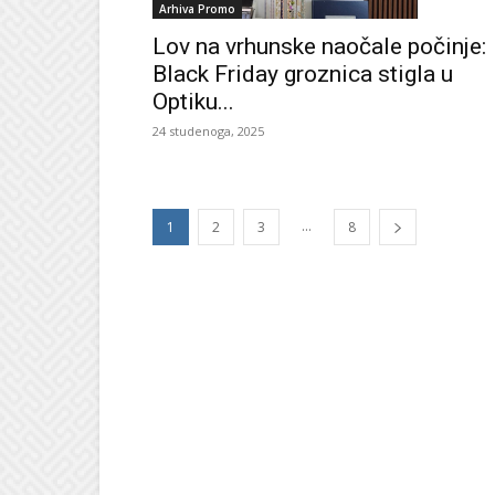
Arhiva Promo
Lov na vrhunske naočale počinje:
Black Friday groznica stigla u
Optiku...
24 studenoga, 2025
...
1
2
3
8