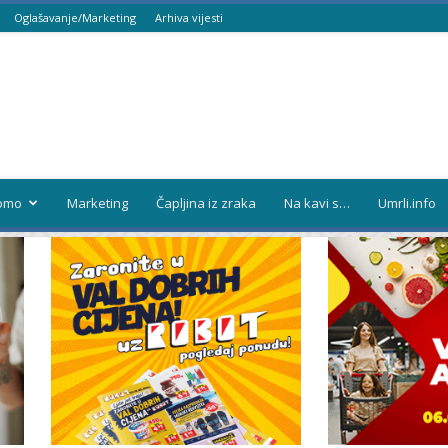
Oglašavanje/Marketing
Arhiva vijesti
omo
Marketing
Čapljina iz zraka
Na kavi s…
Umrli.info