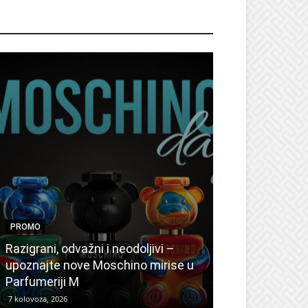
ROMO
PROMO
PROMO
Ljetni popusti
Razigrani, odvažni i neodoljivi –
Radovanović: 
upoznajte nove Moschino mirise u
medicinske ur
Parfumeriji M
kozmetiku
7 kolovoza, 2026
6 kolovoza, 2026