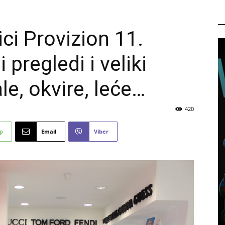
P
ci Provizion 11.
 pregledi i veliki
e, okvire, leće…
420
p
Email
Viber