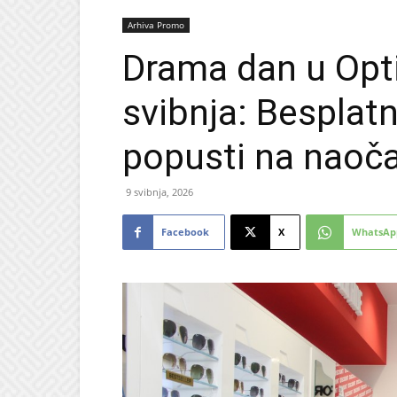
Arhiva Promo
Drama dan u Opti
svibnja: Besplatni
popusti na naočal
9 svibnja, 2026
Facebook
X
WhatsAp