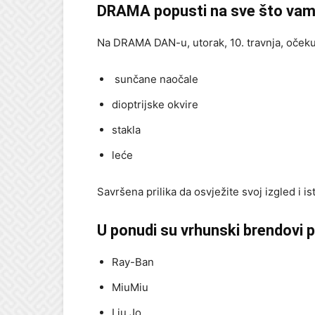
DRAMA popusti na sve što vam 
Na DRAMA DAN-u, utorak, 10. travnja, očeku
sunčane naočale
dioptrijske okvire
stakla
leće
Savršena prilika da osvježite svoj izgled i i
U ponudi su vrhunski brendovi 
Ray-Ban
MiuMiu
Liu Jo