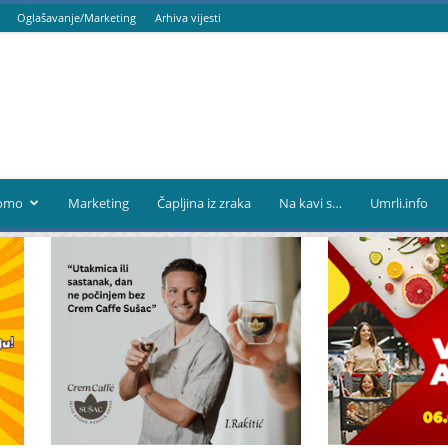
Oglašavanje/Marketing
Arhiva vijesti
omo
Marketing
Čapljina iz zraka
Na kavi s…
Umrli.info