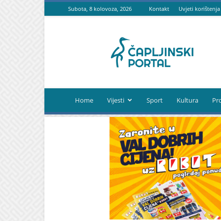
Subota, 8 kolovoza, 2026
Kontakt
Uvjeti korištenja
Čapljinski
portal
Home
Vijesti
Sport
Kultura
Pr