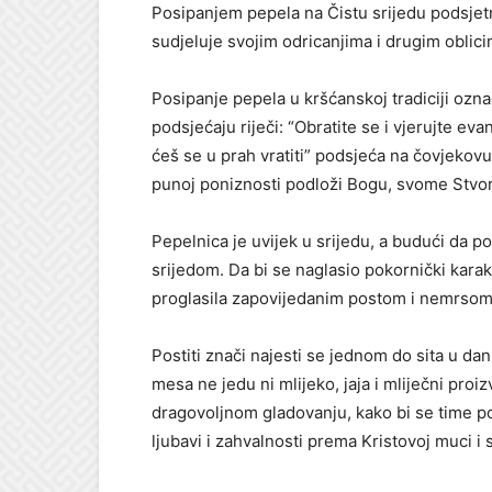
Posipanjem pepela na Čistu srijedu podsjetn
sudjeluje svojim odricanjima i drugim oblici
Posipanje pepela u kršćanskoj tradiciji ozna
podsjećaju riječi: “Obratite se i vjerujte eva
ćeš se u prah vratiti” podsjeća na čovjekovu
punoj poniznosti podloži Bogu, svome Stvori
Pepelnica je uvijek u srijedu, a budući da p
srijedom. Da bi se naglasio pokornički karakt
proglasila zapovijedanim postom i nemrsom
Postiti znači najesti se jednom do sita u da
mesa ne jedu ni mlijeko, jaja i mliječni proi
dragovoljnom gladovanju, kako bi se time po
ljubavi i zahvalnosti prema Kristovoj muci i 