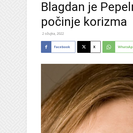
Blagdan je Pepeln
počinje korizma
2 ožujka, 2022
Facebook
X
WhatsAp