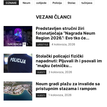
OZNAKE
Neum
ozlijede
Policija
Stolac
tučnjava
VEZANI ČLANCI
Predstavljen stručni žiri
fotonatječaja ”Nagrada Neum
Region 2026.”: Evo tko će...
4 kolovoza, 2026
LIFESTYLE
Stolački policajci fizički
napadnuti: Pljuvali ih i psovali im
“majku četničku...
3 kolovoza, 2026
VIJESTI
Neum gradi plažu za invalide sa
pristupnim stazama i rampom
1 kolovoza, 2026
VIJESTI