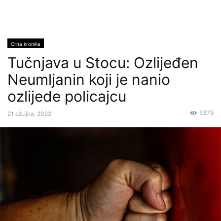
Crna kronika
Tučnjava u Stocu: Ozlijeđen
Neumljanin koji je nanio
ozlijede policajcu
5379
21 ožujka, 2022