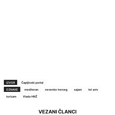
IZVOR
Čapljinski portal
OZNAKE
mediteran
nevenko herceg
sajam
tel aviv
turizam
Vlada HNŽ
VEZANI ČLANCI