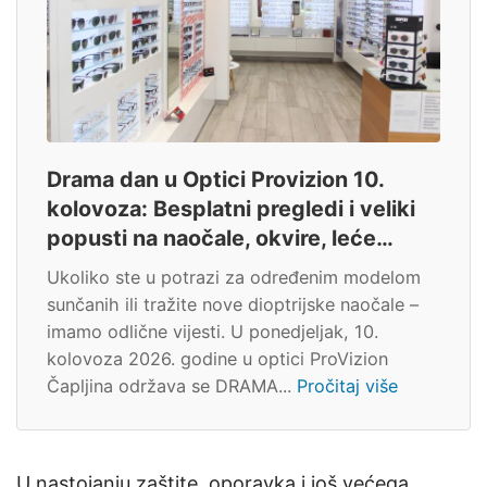
Drama dan u Optici Provizion 10.
kolovoza: Besplatni pregledi i veliki
popusti na naočale, okvire, leće…
Ukoliko ste u potrazi za određenim modelom
sunčanih ili tražite nove dioptrijske naočale –
imamo odlične vijesti. U ponedjeljak, 10.
kolovoza 2026. godine u optici ProVizion
Čapljina održava se DRAMA...
Pročitaj više
U nastojanju zaštite, oporavka i još većega