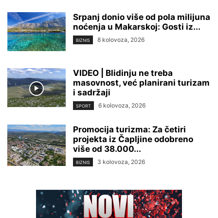
Srpanj donio više od pola milijuna
noćenja u Makarskoj: Gosti iz...
8 kolovoza, 2026
BIZNIS
VIDEO | Blidinju ne treba
masovnost, već planirani turizam
i sadržaji
6 kolovoza, 2026
SPORT
Promocija turizma: Za četiri
projekta iz Čapljine odobreno
više od 38.000...
3 kolovoza, 2026
BIZNIS