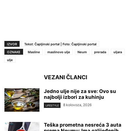
IZVOR
Tekst: Čapljinski portal | Foto: Čapljinski portal
OZNAKE
Masline
maslinovo ulje
Neum
prerada
uljara
ulje
VEZANI ČLANCI
Jedno ulje nije za sve: Ovo su
najbolji izbori za kuhinju
8 kolovoza, 2026
LIFESTYLE
Teška prometna nesreća 3 auta
prema Neumu: Ima ozlijeđenih,