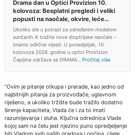
Drama dan u Optici Provizion 10.
kolovoza: Besplatni pregledi i veliki
popusti na naočale, okvire, leće…
Ukoliko ste u potrazi za određenim modelom
sunčanih ili tražite nove dioptrijske naočale –
imamo odlične vijesti. U ponedjeljak, 10.
kolovoza 2026. godine u optici ProVizion
Čapljina održava se DRAMA...
Pročitaj više
”Ovim je pitanje otkupa i prerade, kao jedno od
najbitnijih pitanja za proizvođače, uglavnom
riješeno, a ukoliko tržište bude tražilo dodatno
širenje kapaciteta, Vlada će i za to imati
razumijevanja i sluha. Ključna odrednica Vlade
kojoj sam na čelu jest njezino puno opredjeljenje
biti Vladom svih naših gradova i općina, cijele