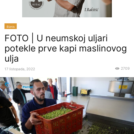
Biznis
FOTO | U neumskoj uljari
potekle prve kapi maslinovog
ulja
2709
17 listopada, 2022