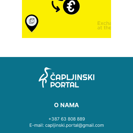
O NAMA
+387 63 808 889
E-mail: capljinski.portal@gmail.com