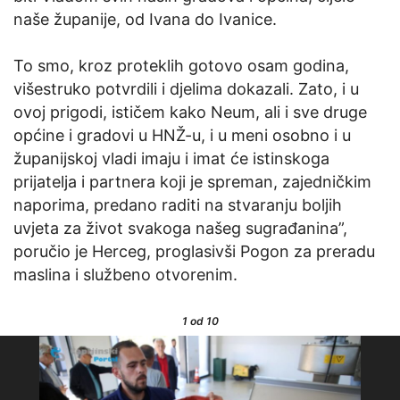
naše županije, od Ivana do Ivanice.
To smo, kroz proteklih gotovo osam godina,
višestruko potvrdili i djelima dokazali. Zato, i u
ovoj prigodi, ističem kako Neum, ali i sve druge
općine i gradovi u HNŽ-u, i u meni osobno i u
županijskoj vladi imaju i imat će istinskoga
prijatelja i partnera koji je spreman, zajedničkim
naporima, predano raditi na stvaranju boljih
uvjeta za život svakoga našeg sugrađanina”,
poručio je Herceg, proglasivši Pogon za preradu
maslina i službeno otvorenim.
1
od 10