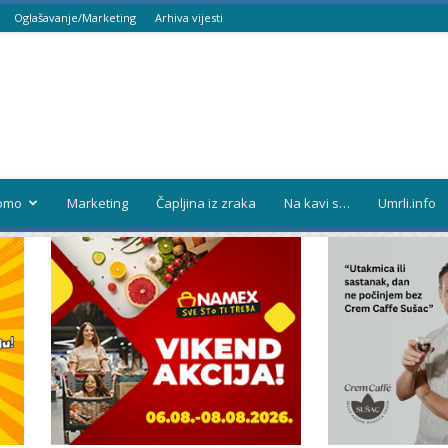
Oglašavanje/Marketing
Arhiva vijesti
omo
Marketing
Čapljina iz zraka
Na kavi s…
Umrli.info