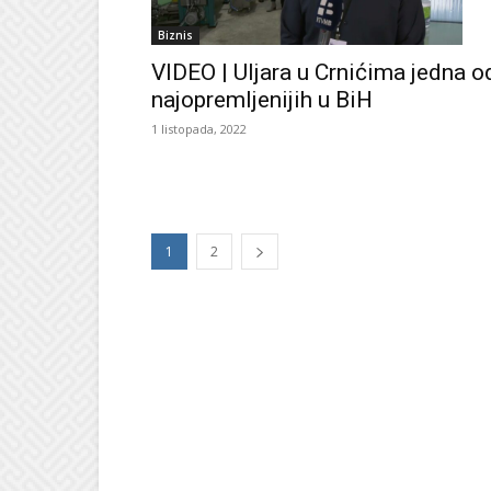
Biznis
VIDEO | Uljara u Crnićima jedna o
najopremljenijih u BiH
1 listopada, 2022
1
2