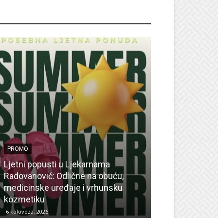
ROMO
PROMO
Ljetni popusti u Ljekarnama
PROMO
Radovanović: Odlične na obuću,
medicinske uređaje i vrhunsku
Ne propustite 
kozmetiku
sedmicu za su
6 kolovoza, 2026
6 kolovoza, 2026