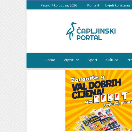
Petak, 7 kolovoza, 2026
Kontakt
Uvjeti korištenja
Čapljinski
portal
Home
Vijesti
Sport
Kultura
Pr