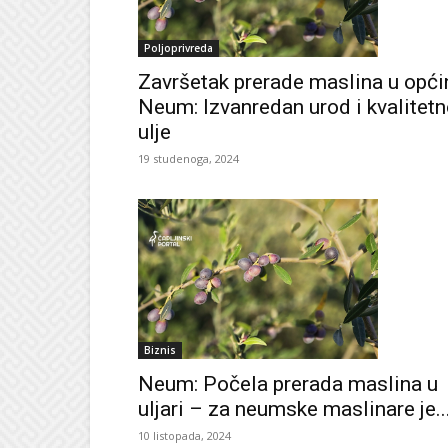
Poljoprivreda
Završetak prerade maslina u opći
Neum: Izvanredan urod i kvalitet
ulje
19 studenoga, 2024
Biznis
Neum: Počela prerada maslina u
uljari – za neumske maslinare je..
10 listopada, 2024