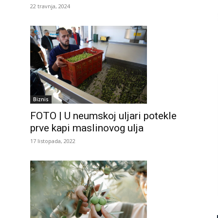
22 travnja, 2024
Biznis
FOTO | U neumskoj uljari potekle
prve kapi maslinovog ulja
17 listopada, 2022