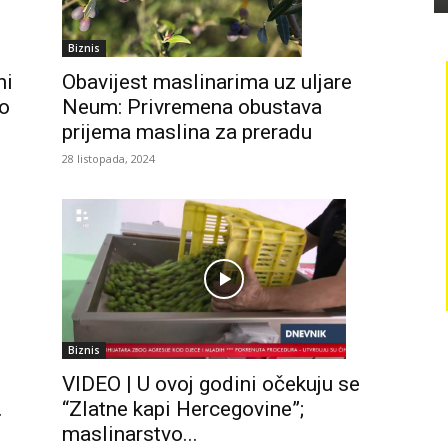
Biznis
ni
Obavijest maslinarima uz uljare
no
Neum: Privremena obustava
prijema maslina za preradu
28 listopada, 2024
Biznis
VIDEO | U ovoj godini očekuju se
“Zlatne kapi Hercegovine”;
.
maslinarstvo...