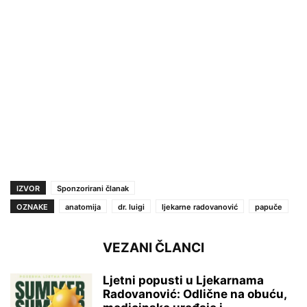
IZVOR
Sponzorirani članak
OZNAKE
anatomija
dr. luigi
ljekarne radovanović
papuče
VEZANI ČLANCI
Ljetni popusti u Ljekarnama
Radovanović: Odlične na obuću,