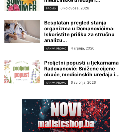
medicinske uređaje i...
6 kolovoza, 2026
PROMO
Besplatan pregled stanja
organizma u Domanovićima:
Iskoristite priliku za stručnu
analizu...
4 srpnja, 2026
ARHIVA PROMO
Proljetni popusti u ljekarnama
Radovanović: Snižene cijene
obuće, medicinskih uređaja i...
6 svibnja, 2026
ARHIVA PROMO