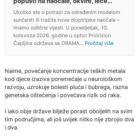
popusti na naočale, okvire, leće…
Ukoliko ste u potrazi za određenim modelom
sunčanih ili tražite nove dioptrijske naočale –
imamo odlične vijesti. U ponedjeljak, 10.
kolovoza 2026. godine u optici ProVizion
Čapljina održava se DRAMA...
Pročitaj više
Naime, povećanje koncentracije teških metala
kod djece izaziva poremećaje u neurološkom
razvoju, uzrokuje bolesti pluća i bubrega, razna
genetska oštećenja i povećava rizik od raka.
I iako obje države bilježe porast oboljelih na svim
tim područjima, ali još uvijek nitko nije zbrojio dva
i dva.