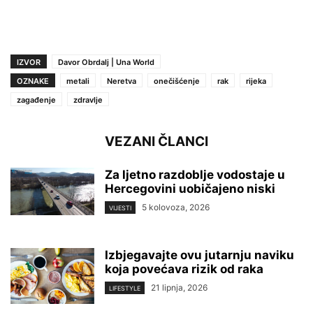
IZVOR
Davor Obrdalj | Una World
OZNAKE
metali
Neretva
onečišćenje
rak
rijeka
zagađenje
zdravlje
VEZANI ČLANCI
Za ljetno razdoblje vodostaje u
Hercegovini uobičajeno niski
5 kolovoza, 2026
VIJESTI
Izbjegavajte ovu jutarnju naviku
koja povećava rizik od raka
21 lipnja, 2026
LIFESTYLE