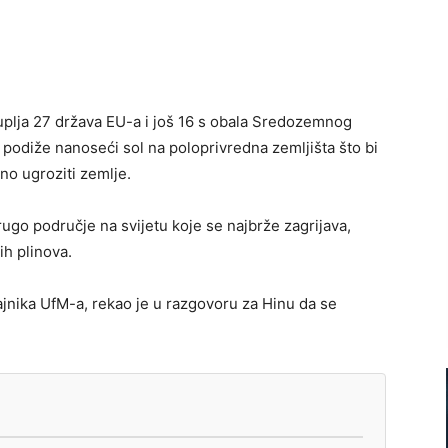
kuplja 27 država EU-a i još 16 s obala Sredozemnog
podiže nanoseći sol na poloprivredna zemljišta što bi
no ugroziti zemlje.
ugo područje na svijetu koje se najbrže zagrijava,
ih plinova.
nika UfM-a, rekao je u razgovoru za Hinu da se