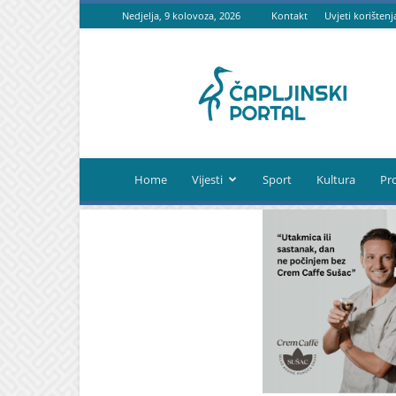
Nedjelja, 9 kolovoza, 2026
Kontakt
Uvjeti korištenj
Čapljinski
portal
Home
Vijesti
Sport
Kultura
Pr