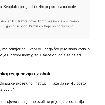
 Besplatni pregledi i veliki popusti na naočale,
unčanih ili tražite nove dioptrijske naočale – imamo
2026. godine u optici ProVizion Čapljina održava se
 kao primjerice u Veneciji, nego što je to slana voda. A
o je u primorskom gradu Barceloni gdje se nalazi
koj regiji odvija uz obalu
limatske akcije u toj instituciji, kaže da se “40 posto
z obalu”.
a sjeveru Italije) no ozbiljnu prijetnju predstavlja