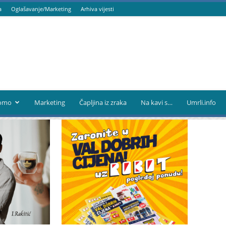
a
Oglašavanje/Marketing
Arhiva vijesti
omo
Marketing
Čapljina iz zraka
Na kavi s…
Umrli.info