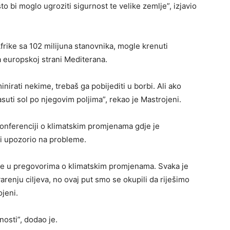
što bi moglo ugroziti sigurnost te velike zemlje”, izjavio
Afrike sa 102 milijuna stanovnika, mogle krenuti
a europskoj strani Mediterana.
minirati nekime, trebaš ga pobijediti u borbi. Ali ako
asuti sol po njegovim poljima”, rekao je Mastrojeni.
onferenciji o klimatskim promjenama gdje je
bi upozorio na probleme.
je u pregovorima o klimatskim promjenama. Svaka je
arenju ciljeva, no ovaj put smo se okupili da riješimo
jeni.
nosti”, dodao je.