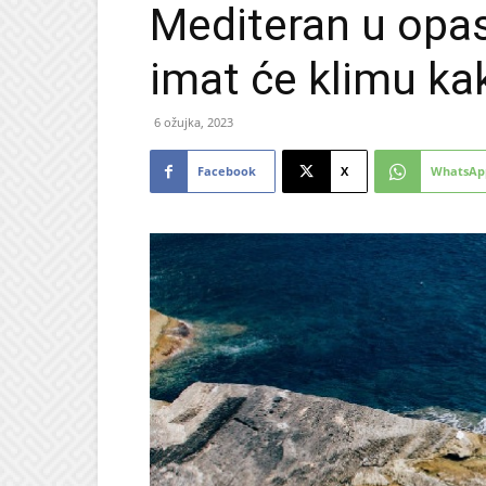
Mediteran u opa
imat će klimu ka
6 ožujka, 2023
Facebook
X
WhatsAp