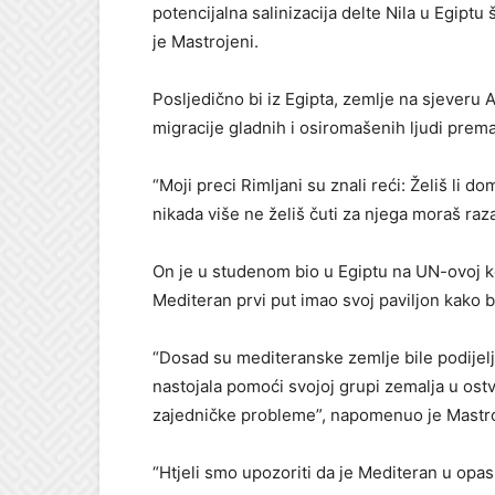
potencijalna salinizacija delte Nila u Egiptu 
je Mastrojeni.
Posljedično bi iz Egipta, zemlje na sjeveru 
migracije gladnih i osiromašenih ljudi prem
“Moji preci Rimljani su znali reći: Želiš li do
nikada više ne želiš čuti za njega moraš raz
On je u studenom bio u Egiptu na UN-ovoj k
Mediteran prvi put imao svoj paviljon kako 
“Dosad su mediteranske zemlje bile podijel
nastojala pomoći svojoj grupi zemalja u ostv
zajedničke probleme”, napomenuo je Mastro
“Htjeli smo upozoriti da je Mediteran u opas