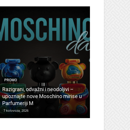
PROMO
PROMO
Ljetni popusti
Razigrani, odvažni i neodoljivi –
Radovanović: 
upoznajte nove Moschino mirise u
medicinske ur
Parfumeriji M
kozmetiku
7 kolovoza, 2026
6 kolovoza, 2026