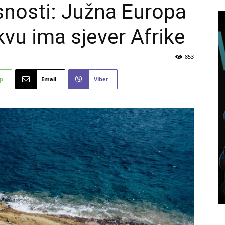
snosti: Južna Europa
kvu ima sjever Afrike
853
p
Email
Viber