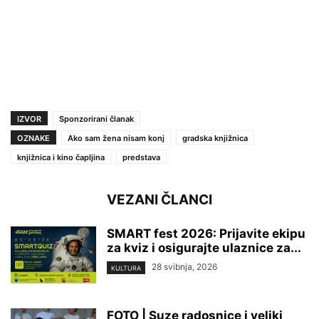
IZVOR
Sponzorirani članak
OZNAKE
Ako sam žena nisam konj
gradska knjižnica
knjižnica i kino čapljina
predstava
VEZANI ČLANCI
SMART fest 2026: Prijavite ekipu
za kviz i osigurajte ulaznice za...
28 svibnja, 2026
KULTURA
FOTO | Suze radosnice i veliki