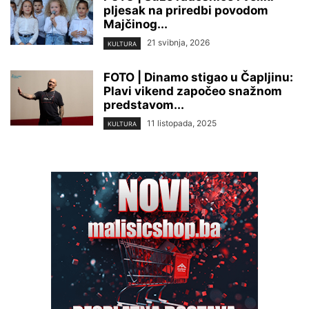
pljesak na priredbi povodom
Majčinog...
21 svibnja, 2026
KULTURA
FOTO | Dinamo stigao u Čapljinu:
Plavi vikend započeo snažnom
predstavom...
11 listopada, 2025
KULTURA