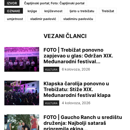
IZVOR
Čapljinski portal; Foto: Čapljinski portal
OZNAKE
knjige
književnost
ljeto u trebižatu
Trebižat
umjetnost
vladimir pavlović
vladimiru pavloviću
VEZANI ČLANCI
FOTO | Trebižat ponovno
zapjevao u glas: Održan XIX.
Međunarodni festival...
6 kolovoza, 2026
KULTURA
Klapska čarolija ponovno u
Trebižatu: Stiže XIX.
Međunarodni festival klapa
4 kolovoza, 2026
KULTURA
FOTO | Gaucho Ranch u središtu
druženja: Najbolji sataraš
pripremila ekipa...