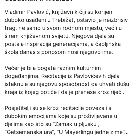
Vladimir Pavlović, književnik čiji su korijeni
duboko usađeni u Trebižat, ostavio je neizbrisiv
trag, ne samo u svom rodnom mjestu, već i u
širem književnom svijetu. Njegova djela su
postala inspiracija generacijama, a čapljinska
škola danas s ponosom nosi njegovo ime.
Večer je bila bogata raznim kulturnim
događanjima. Recitacije iz Pavlovićevih djela
istaknule su njegovu sposobnost da uhvati dušu
kraja iz kojeg potiče i da je prenese kroz riječi.
Posjetitelji su se kroz recitacije povezali s
dubokim emocijama koje su proživljavane u
djelima kao što su ”Zamak u pljusku”,
”Getsemanska ura”, ”U Mayerlingu jedne zime”…