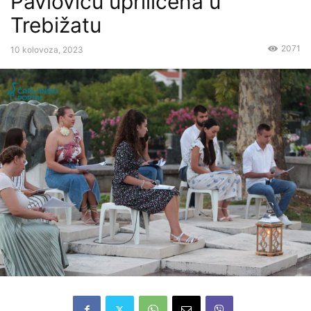
Pavloviću upriličena u
Trebižatu
2071
10 kolovoza, 2023