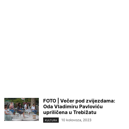
FOTO | Večer pod zvijezdama:
Oda Vladimiru Pavloviću
upriličena u Trebižatu
10 kolovoza, 2023
KULTURA