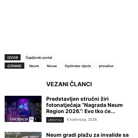
IZVOR
Čapljinski portal
OZNAKE
Neum
Novac
Općinsko vijeće
proračun
VEZANI ČLANCI
Predstavljen stručni žiri
fotonatječaja ”Nagrada Neum
Region 2026.”: Evo tko će...
4 kolovoza, 2026
LIFESTYLE
Neum gradi plažu za invalide sa