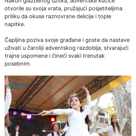
Nakon glazbenog užitka, adventske kućice
otvorile su svoja vrata, pružajući posjetiteljima
priliku da okuse raznovrsne delicije i tople
napitke.
Čapljina poziva svoje građane i goste da nastave
uživati u čaroliji adventskog razdoblja, stvarajući
trajne uspomene i čineći svaki trenutak
posebnim.