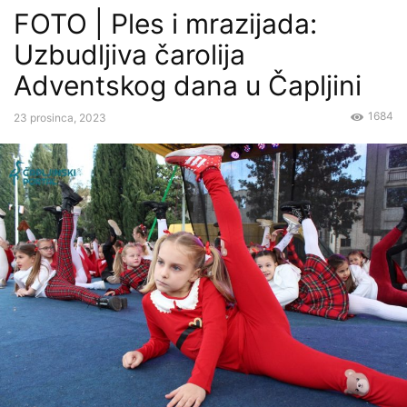
FOTO | Ples i mrazijada:
Uzbudljiva čarolija
Adventskog dana u Čapljini
1684
23 prosinca, 2023