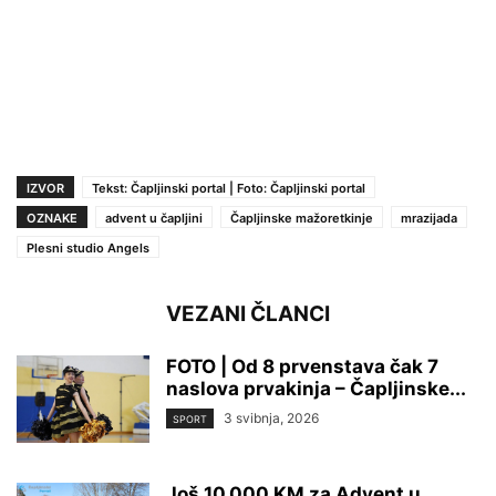
IZVOR
Tekst: Čapljinski portal | Foto: Čapljinski portal
OZNAKE
advent u čapljini
Čapljinske mažoretkinje
mrazijada
Plesni studio Angels
VEZANI ČLANCI
FOTO | Od 8 prvenstava čak 7
naslova prvakinja – Čapljinske...
3 svibnja, 2026
SPORT
Još 10.000 KM za Advent u