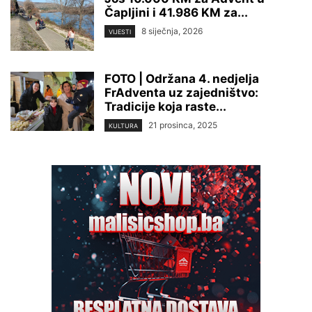
Čapljini i 41.986 KM za...
8 siječnja, 2026
VIJESTI
FOTO | Održana 4. nedjelja
FrAdventa uz zajedništvo:
Tradicije koja raste...
21 prosinca, 2025
KULTURA