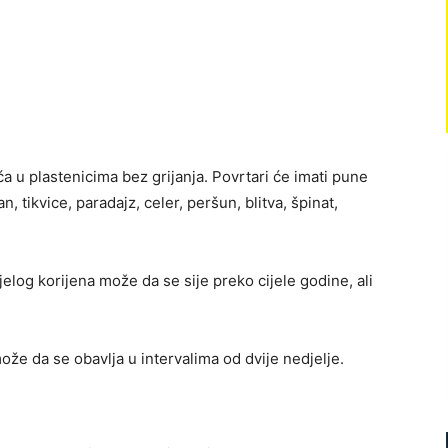
a u plastenicima bez grijanja. Povrtari će imati pune
n, tikvice, paradajz, celer, peršun, blitva, špinat,
log korijena može da se sije preko cijele godine, ali
ože da se obavlja u intervalima od dvije nedjelje.