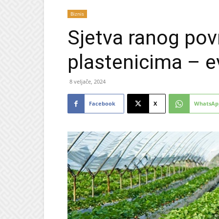
Biznis
Sjetva ranog pov
plastenicima – ev
8 veljače, 2024
Facebook
X
WhatsAp