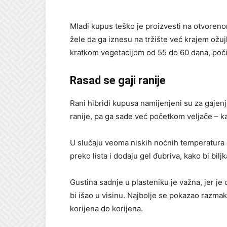
Mladi kupus teško je proizvesti na otvoreno
žele da ga iznesu na tržište već krajem ožu
kratkom vegetacijom od 55 do 60 dana, poči
Rasad se gaji ranije
Rani hibridi kupusa namijenjeni su za gajenje
ranije, pa ga sade već početkom veljače – k
U slučaju veoma niskih noćnih temperatura 
preko lista i dodaju gel đubriva, kako bi bil
Gustina sadnje u plasteniku je važna, jer je 
bi išao u visinu. Najbolje se pokazao razma
korijena do korijena.