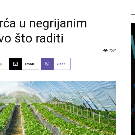
P
rća u negrijanim
o što raditi
7574
p
Email
Viber