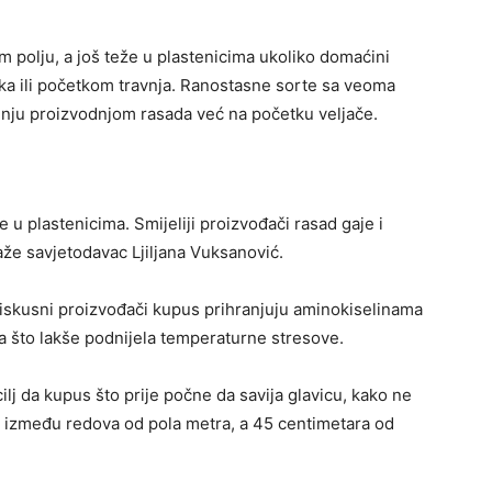
m polju, a još teže u plastenicima ukoliko domaćini
jka ili početkom travnja. Ranostasne sorte sa veoma
nju proizvodnjom rasada već na početku veljače.
 u plastenicima. Smijeliji proizvođači rasad gaje i
aže savjetodavac Ljiljana Vuksanović.
iskusni proizvođači kupus prihranjuju aminokiselinama
jka što lakše podnijela temperaturne stresove.
cilj da kupus što prije počne da savija glavicu, kako ne
k između redova od pola metra, a 45 centimetara od