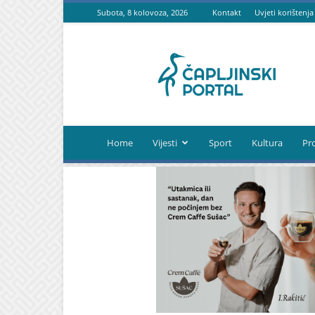
Subota, 8 kolovoza, 2026
Kontakt
Uvjeti korištenja
Čapljinski
portal
Home
Vijesti
Sport
Kultura
Pr