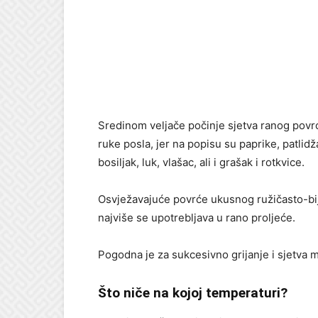
Sredinom veljače počinje sjetva ranog povrć
ruke posla, jer na popisu su paprike, patlidža
bosiljak, luk, vlašac, ali i grašak i rotkvice.
Osvježavajuće povrće ukusnog ružičasto-bije
najviše se upotrebljava u rano proljeće.
Pogodna je za sukcesivno grijanje i sjetva m
Što niče na kojoj temperaturi?