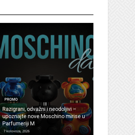
ROMO
PROMO
PROMO
Ljetni popusti
Razigrani, odvažni i neodoljivi –
Radovanović: 
upoznajte nove Moschino mirise u
medicinske ur
Parfumeriji M
kozmetiku
7 kolovoza, 2026
6 kolovoza, 2026