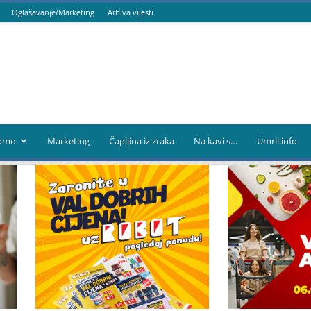
Oglašavanje/Marketing
Arhiva vijesti
omo
Marketing
Čapljina iz zraka
Na kavi s…
Umrli.info