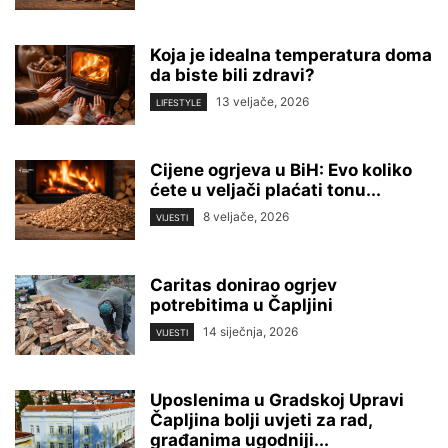
Koja je idealna temperatura doma
da biste bili zdravi?
13 veljače, 2026
LIFESTYLE
Cijene ogrjeva u BiH: Evo koliko
ćete u veljači plaćati tonu...
8 veljače, 2026
VIJESTI
Caritas donirao ogrjev
potrebitima u Čapljini
14 siječnja, 2026
VIJESTI
Uposlenima u Gradskoj Upravi
Čapljina bolji uvjeti za rad,
građanima ugodniji...