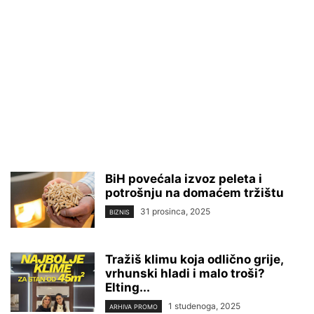
BiH povećala izvoz peleta i
potrošnju na domaćem tržištu
31 prosinca, 2025
BIZNIS
Tražiš klimu koja odlično grije,
vrhunski hladi i malo troši?
Elting...
1 studenoga, 2025
ARHIVA PROMO