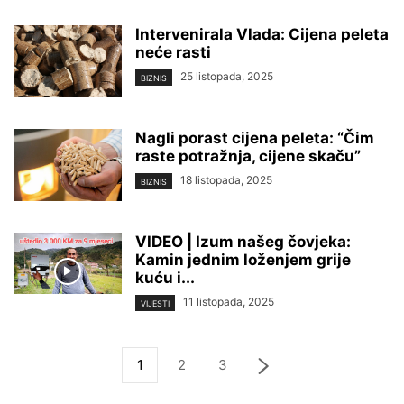
Intervenirala Vlada: Cijena peleta
neće rasti
25 listopada, 2025
BIZNIS
Nagli porast cijena peleta: “Čim
raste potražnja, cijene skaču”
18 listopada, 2025
BIZNIS
VIDEO | Izum našeg čovjeka:
Kamin jednim loženjem grije
kuću i...
11 listopada, 2025
VIJESTI
1
2
3