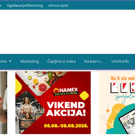
a
Oglašavanje/Marketing
Arhiva vijesti
omo
Marketing
Čapljina iz zraka
Na kavi s…
Umrli.info