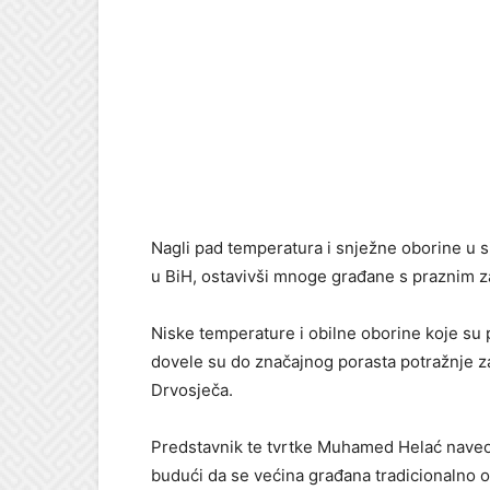
Nagli pad temperatura i snježne oborine u si
u BiH, ostavivši mnoge građane s praznim z
Niske temperature i obilne oborine koje su
dovele su do značajnog porasta potražnje za
Drvosječa.
Predstavnik te tvrtke Muhamed Helać naveo je
budući da se većina građana tradicionalno op