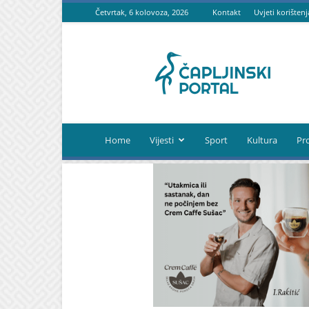
Četvrtak, 6 kolovoza, 2026
Kontakt
Uvjeti korištenj
Čapljinski
portal
Home
Vijesti
Sport
Kultura
Pr