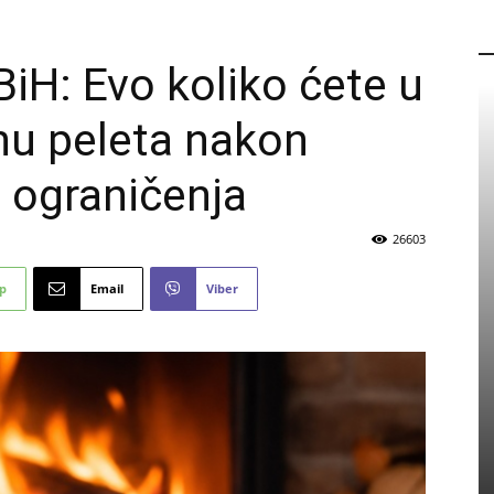
P
BiH: Evo koliko ćete u
onu peleta nakon
h ograničenja
26603
p
Email
Viber
PROMO
Eicom zapošljava: Pogledajte
detalje natječaja
5 kolovoza, 2026