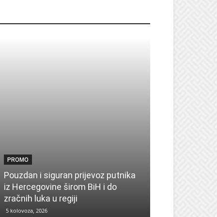
ROMO
PROMO
PROMO
Pouzdan i siguran prijevoz putnika
Pronađite insp
iz Hercegovine širom BiH i do
sezonu uz UPIM
zračnih luka u regiji
zima
5 kolovoza, 2026
4 kolovoza, 2026