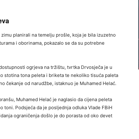
eva
zimu planirali na temelju prošle, koja je bila izuzetno
aturama i oborinama, pokazalo se da su potrebne
ostupnosti ogrjeva na tržištu, tvrtka Drvosječa je u
o stotina tona peleta i briketa te nekoliko tisuća paleta
no čekanje od narudžbe, istaknuo je Muhamed Helać.
 branšu, Muhamed Helać je naglasio da cijena peleta
po toni. Podsjeća da je posljednja odluka Vlade FBiH
idanja ograničenja došlo je do porasta od oko devet