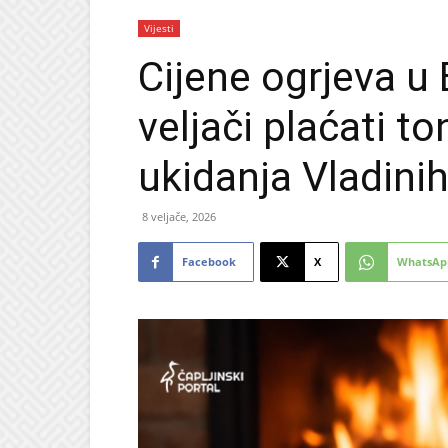
Vijesti
Cijene ogrjeva u 
veljači plaćati t
ukidanja Vladini
8 veljače, 2026
Facebook
X
WhatsAp