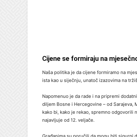
Cijene se formiraju na mjesečno
Naša politika je da cijene formiramo na mjes
ista kao u siječnju, unatoč izazovima na trž
Napomenuo je da rade i na pripremi dodatni
diljem Bosne i Hercegovine – od Sarajeva, M
kako bi, kako je rekao, spremno odgovorili n
najavljuje od 12. veljače.
Građanima su poručili da mogu biti sigurni 