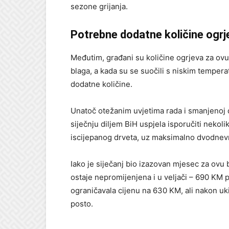
sezone grijanja.
Potrebne dodatne količine ogrj
Međutim, građani su količine ogrjeva za ovu 
blaga, a kada su se suočili s niskim temper
dodatne količine.
Unatoč otežanim uvjetima rada i smanjenoj d
siječnju diljem BiH uspjela isporučiti nekolik
iscijepanog drveta, uz maksimalno dvodnev
Iako je siječanj bio izazovan mjesec za ovu
ostaje nepromijenjena i u veljači – 690 KM 
ograničavala cijenu na 630 KM, ali nakon uk
posto.