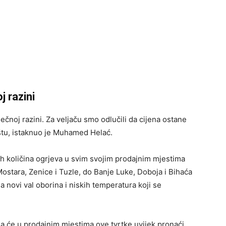
j razini
ečnoj razini. Za veljaču smo odlučili da cijena ostane
ištu, istaknuo je Muhamed Helać.
h količina ogrjeva u svim svojim prodajnim mjestima
ostara, Zenice i Tuzle, do Banje Luke, Doboja i Bihaća
a novi val oborina i niskih temperatura koji se
da će u prodajnim mjestima ove tvrtke uvijek pronaći