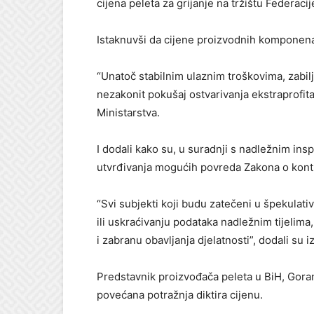
cijena peleta za grijanje na tržištu Federacij
Istaknuvši da cijene proizvodnih komponenat
“Unatoč stabilnim ulaznim troškovima, zabilj
nezakonit pokušaj ostvarivanja ekstraprofita
Ministarstva.
I dodali kako su, u suradnji s nadležnim ins
utvrđivanja mogućih povreda Zakona o kontro
“Svi subjekti koji budu zatečeni u špekulati
ili uskraćivanju podataka nadležnim tijelima
i zabranu obavljanja djelatnosti”, dodali su i
Predstavnik proizvođača peleta u BiH, Goran
povećana potražnja diktira cijenu.