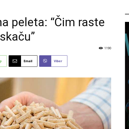
P
na peleta: “Čim raste
 skaču”
1190
p
Email
Viber