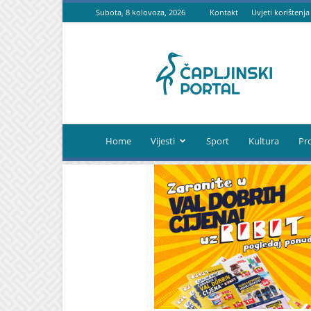
Subota, 8 kolovoza, 2026
Kontakt
Uvjeti korištenja
Čapljinski
portal
Home
Vijesti
Sport
Kultura
Pr