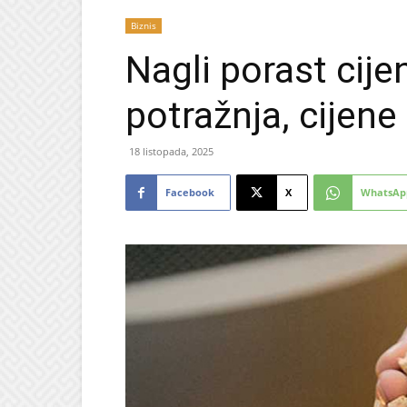
Biznis
Nagli porast cije
potražnja, cijene
18 listopada, 2025
Facebook
X
WhatsAp