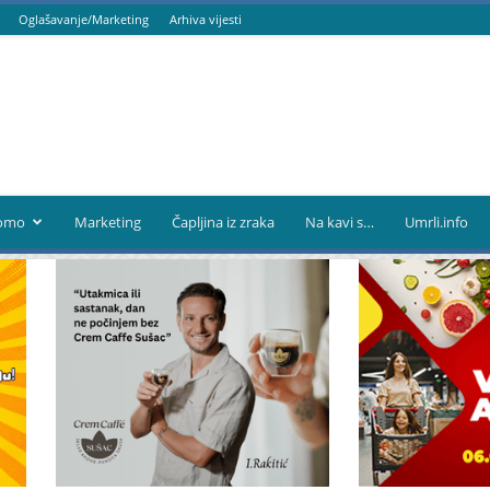
Oglašavanje/Marketing
Arhiva vijesti
omo
Marketing
Čapljina iz zraka
Na kavi s…
Umrli.info