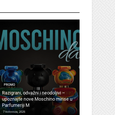
ROMO
PROMO
PROMO
Ljetni popusti
Razigrani, odvažni i neodoljivi –
Radovanović: 
upoznajte nove Moschino mirise u
medicinske ur
Parfumeriji M
kozmetiku
7 kolovoza, 2026
6 kolovoza, 2026