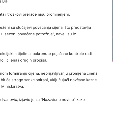
e BiH.
a i troškovi prerade nisu promijenjeni.
eženi su slučajevi povećanja cijena, što predstavlja
 u sezoni povećane potražnje”, naveli su iz
pekcijskim tijelima, pokrenute pojačane kontrole radi
li cijena i drugih propisa.
vnom formiranju cijena, neprijavljivanju promjena cijena
, bit će strogo sankcionirani, uključujući novčane kazne
z Ministarstva.
 Ivanović, izjavio je za “Nezavisne novine” kako