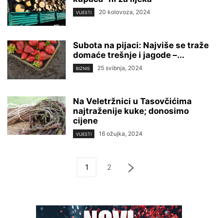
20 kolovoza, 2024
VIJESTI
Subota na pijaci: Najviše se traže
domaće trešnje i jagode –...
25 svibnja, 2024
BIZNIS
Na Veletržnici u Tasovčićima
najtraženije kuke; donosimo
cijene
16 ožujka, 2024
VIJESTI
1
2