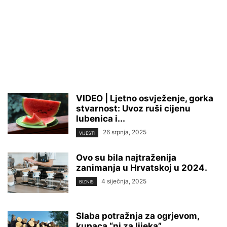
VIDEO | Ljetno osvježenje, gorka
stvarnost: Uvoz ruši cijenu
lubenica i...
26 srpnja, 2025
VIJESTI
Ovo su bila najtraženija
zanimanja u Hrvatskoj u 2024.
4 siječnja, 2025
BIZNIS
Slaba potražnja za ogrjevom,
kupaca “ni za lijeka”