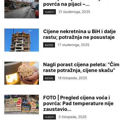
povrća na pijaci –...
21 studenoga, 2025
VIJESTI
Cijene nekretnina u BiH i dalje
rastu; potražnja ne posustaje
17 studenoga, 2025
BIZNIS
Nagli porast cijena peleta: “Čim
raste potražnja, cijene skaču”
18 listopada, 2025
BIZNIS
FOTO | Pregled cijena voća i
povrća: Pad temperature nije
zaustavio...
3 listopada, 2025
VIJESTI