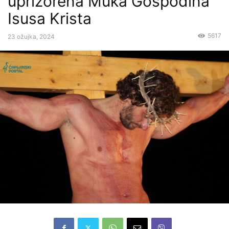
uprizorena Muka Gospodina
Isusa Krista
5617
23 ožujka, 2024