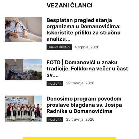
VEZANI ČLANCI
Besplatan pregled stanja
organizma u Domanovićima:
Iskoristite priliku za stručnu
analizu...
4 srpnja, 2026
ARHIVA PROMO
FOTO | Domanovići u znaku
tradicije: Folklorna večer u čast
sv....
29 travnja, 2026
KULTURA
Donosimo program povodom
proslave blagdana sv. Josipa
Radnika u Domanovićima
25 travnja, 2026
KULTURA