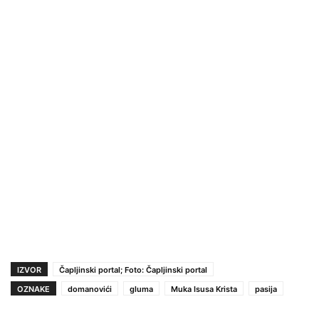
IZVOR
Čapljinski portal; Foto: Čapljinski portal
OZNAKE
domanovići
gluma
Muka Isusa Krista
pasija