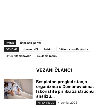
IZVOR
Čapljinski portal
OZNAKE
domanovići
Folklor
folklorna manifestacija
HKUD ''Domanovići''
sv. Josip radnik
VEZANI ČLANCI
Besplatan pregled stanja
organizma u Domanovićima:
Iskoristite priliku za stručnu
analizu...
4 srpnja, 2026
ARHIVA PROMO