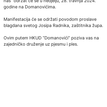
nas” održat će se u nedjelju, 28. travnja 2024.
godine na Domanovićima.
Manifestacija će se održati povodom proslave
blagdana svetog Josipa Radnika, zaštitnika župa.
Ovim putem HKUD ”Domanovići” poziva vas na
zajedničko druženje uz pjesmu i ples.