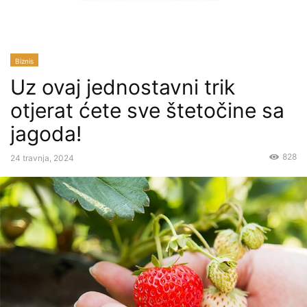
Biznis
Uz ovaj jednostavni trik
otjerat ćete sve štetočine sa
jagoda!
828
24 travnja, 2024