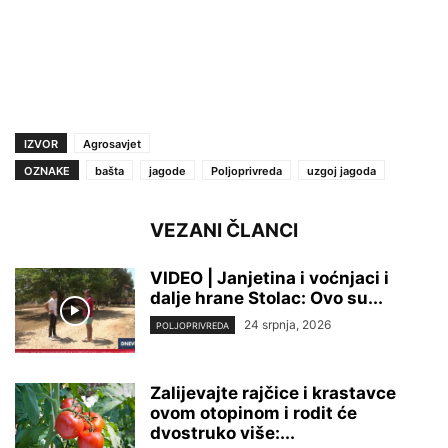
IZVOR
Agrosavjet
OZNAKE
bašta
jagode
Poljoprivreda
uzgoj jagoda
VEZANI ČLANCI
VIDEO | Janjetina i voćnjaci i
dalje hrane Stolac: Ovo su...
24 srpnja, 2026
POLJOPRIVREDA
Zalijevajte rajčice i krastavce
ovom otopinom i rodit će
dvostruko više:...