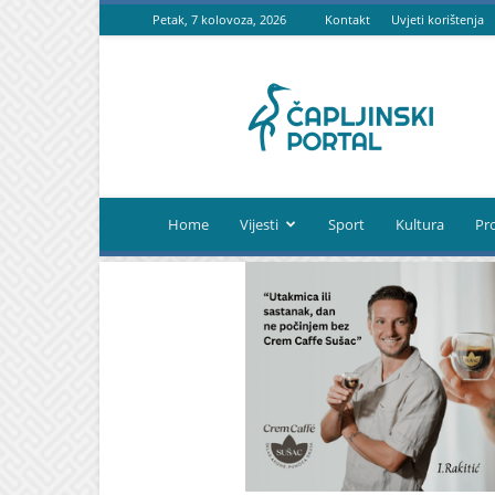
Petak, 7 kolovoza, 2026
Kontakt
Uvjeti korištenja
Čapljinski
portal
Home
Vijesti
Sport
Kultura
Pr