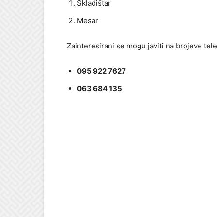
Skladištar
Mesar
Zainteresirani se mogu javiti na brojeve tel
095 922 7627
063 684 135