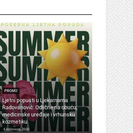
ROMO
PROMO
Ljetni popusti u Ljekarnama
PROMO
Radovanović: Odlične na obuću,
medicinske uređaje i vrhunsku
Ne propustite 
kozmetiku
sedmicu za su
6 kolovoza, 2026
6 kolovoza, 2026