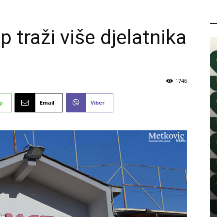
P
 traži više djelatnika
1746
p
Email
Viber