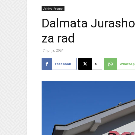
Arhiva Promo
Dalmata Jurashop
za rad
7 lipnja, 2024
Facebook
X
WhatsAp