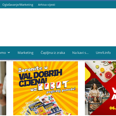
Oglašavanje/Marketing
Arhiva vijesti
omo
Marketing
Čapljina iz zraka
Na kavi s…
Umrli.info