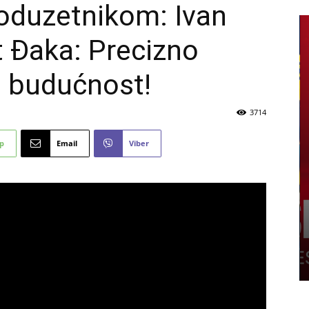
oduzetnikom: Ivan
 Đaka: Precizno
e budućnost!
3714
p
Email
Viber
nama
PROMO
a obuću,
rhunsku
Ne propustite novu FIS Plus
sedmicu za super uštede
6 kolovoza, 2026