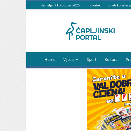
Nedjelja, 9 kolovoza, 2026
Kontakt
Uvjeti korištenj
Čapljinski
portal
Home
Vijesti
Sport
Kultura
Pr