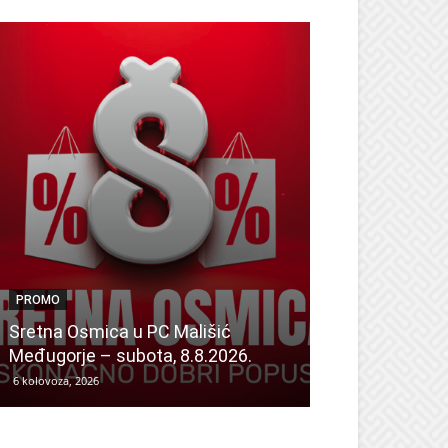
PROMO
PROMO
Dan odličnih a
Sretna Osmica u PC Mališić
Sretna Osmic
Međugorje – subota, 8.8.2026.
Mališić Home
6 kolovoza, 2026
6 kolovoza, 2026