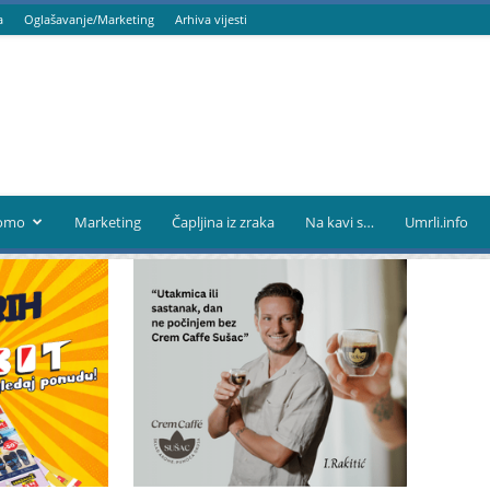
a
Oglašavanje/Marketing
Arhiva vijesti
omo
Marketing
Čapljina iz zraka
Na kavi s…
Umrli.info